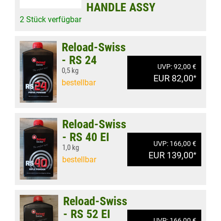
HANDLE ASSY
2 Stück verfügbar
Reload-Swiss
- RS 24
UVP: 92,00 €
0,5 kg
EUR 82,00
*
bestellbar
Reload-Swiss
- RS 40 EI
UVP: 166,00 €
1,0 kg
EUR 139,00
*
bestellbar
Reload-Swiss
- RS 52 EI
UVP: 166,00 €