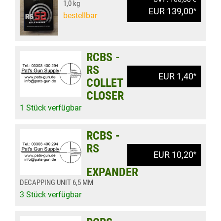
1,0 kg
EUR 139,00
*
bestellbar
RCBS -
RS
EUR 1,40
*
COLLET
CLOSER
1 Stück verfügbar
RCBS -
RS
EUR 10,20
*
EXPANDER
DECAPPING UNIT 6,5 MM
3 Stück verfügbar