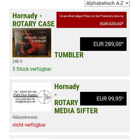
Hornady -
Unser ehemaliger Preis vor der Preisreduzierung
ROTARY CASE
EUR 329,00
*
EUR 289,00
*
TUMBLER
240 V
5 Stück verfügbar
Hornady
-
EUR 99,95
*
ROTARY
MEDIA SIFTER
Hülsentrenner
nicht verfügbar