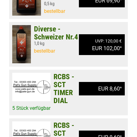
EUR 69,90
0,5 kg
bestellbar
Diverse -
Schweizer Nr.4
UVP: 120,00 €
1,0 kg
EUR 102,00
*
bestellbar
RCBS -
SCT
EUR 8,60
*
TIMER
DIAL
5 Stück verfügbar
RCBS -
SCT
*