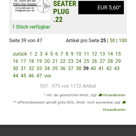
SEATER
EUR 5,60
*
PLUG
.22
1 Stück verfügbar
Seite 39 von 47
Artikel pro Seite
25
|
50
|
100
zurück
1
2
3
4
5
6
7
8
9
10
11
12
13
14
15
16
17
18
19
20
21
22
23
24
25
26
27
28
29
30
31
32
33
34
35
36
37
38
39
40
41
42
43
44
45
46
47
vor
951 - 975 von 1172 Artikel
* inkl. der gesetzlichen MwSt.; zzgl.
Versandkosten
** differenzbesteuert gemäß §25a UStG.; MwSt. nicht ausweisbar; zzgl.
Versandkosten