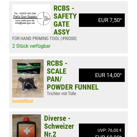
RCBS -
SAFETY
EUR 7,50
*
GATE
ASSY
FOR HAND PRIMING TOOL (#90200)
2 Stück verfügbar
RCBS -
SCALE
EUR 14,00
*
PAN/
POWDER FUNNEL
Trichter mit Tülle
bestellbar
Diverse -
Schweizer
UVP: 76,00 €
Nr.2
*