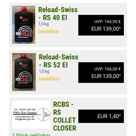
Reload-Swiss
- RS 40 EI
UVP: 166,00 €
1,0 kg
EUR 139,00
*
bestellbar
Reload-Swiss
- RS 52 EI
UVP: 166,00 €
1,0 kg
EUR 139,00
*
bestellbar
RCBS -
RS
EUR 1,40
*
COLLET
CLOSER
1 Stück verfügbar