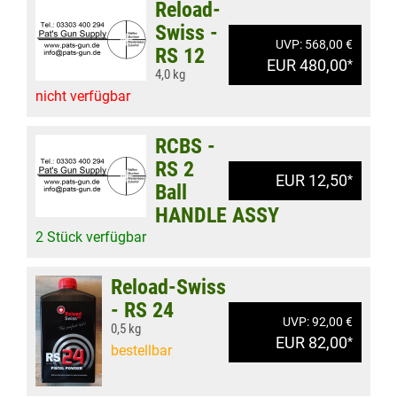
Reload-
Swiss -
UVP: 568,00 €
RS 12
EUR 480,00
*
4,0 kg
nicht verfügbar
RCBS -
RS 2
EUR 12,50
*
Ball
HANDLE ASSY
2 Stück verfügbar
Reload-Swiss
- RS 24
UVP: 92,00 €
0,5 kg
EUR 82,00
*
bestellbar