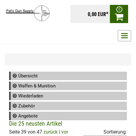
0
0,00 EUR*
Navig
ein-/
Übersicht
Waffen & Munition
Wiederladen
Zubehör
Angebote
Die 25 neusten Artikel
Seite 39 von 47
zurück
|
vor
Sortierung: