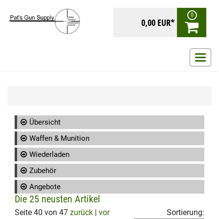
0
0,00 EUR*
Navig
ein-/
Übersicht
Waffen & Munition
Wiederladen
Zubehör
Angebote
Die 25 neusten Artikel
Seite 40 von 47
zurück
|
vor
Sortierung: