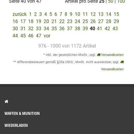
Seite 40 von 47
Artikel pro Seite
25
|
50
|
100
zurück
1
2
3
4
5
6
7
8
9
10
11
12
13
14
15
16
17
18
19
20
21
22
23
24
25
26
27
28
29
30
31
32
33
34
35
36
37
38
39
40
41
42
43
44
45
46
47
vor
976 - 1000 von 1172 Artikel
* inkl. der gesetzlichen MwSt.; zzgl.
Versandkosten
** differenzbesteuert gemäß §25a UStG.; MwSt. nicht ausweisbar; zzgl.
Versandkosten
WAFFEN & MUNITION
WIEDERLADEN