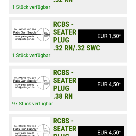
1 Stück verfügbar
RCBS -
SEATER
EUR 1,50
*
PLUG
.32 RN/.32 SWC
1 Stück verfügbar
RCBS -
SEATER
EUR 4,50
*
PLUG
.38 RN
97 Stück verfügbar
RCBS -
SEATER
EUR 4,50
*