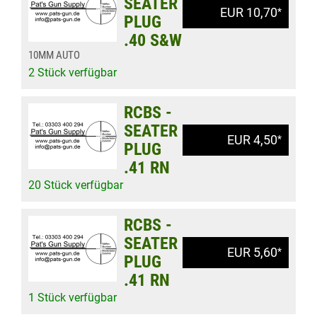
SEATER
EUR 10,70
*
PLUG
.40 S&W
10MM AUTO
2 Stück verfügbar
RCBS -
SEATER
EUR 4,50
*
PLUG
.41 RN
20 Stück verfügbar
RCBS -
SEATER
EUR 5,60
*
PLUG
.41 RN
1 Stück verfügbar