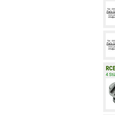
RCB
4 St