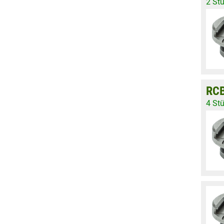
2 St
RCB
4 St