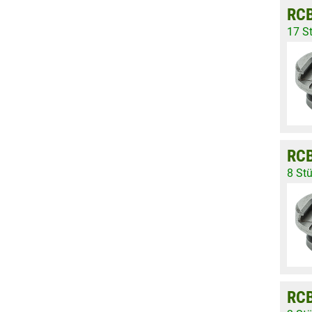
RCB
17 S
RCB
8 St
RCB