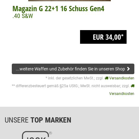
Magazin G 22+1 16 Schuss Gen4
.40 S&W
EUR 34,00
*
...weitere Waffen und Zubehör finden Sie in unseren Shop
* inkl. der gesetzlichen MwSt.; zzgl.
Versandkosten
** differenzbesteuert gemäß §25a UStG.; MwSt. nicht ausweisbar; zzgl.
Versandkosten
UNSERE
TOP MARKEN