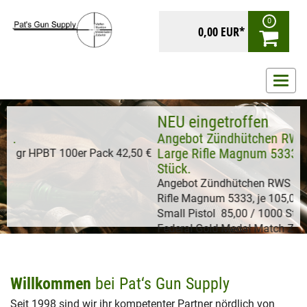
0
0,00 EUR*
Navig
ein-/
Zünder
NEU
Diverse Zünder am Lager.
Ange
Larg
Hornady Geschosse .30 168 gr HPBT 100er Pack 42,50 €
Stüc
...
Ange
Rifle
Small
Fede
Willkommen
bei Pat‘s Gun Supply
Seit 1998 sind wir ihr kompetenter Partner nördlich von