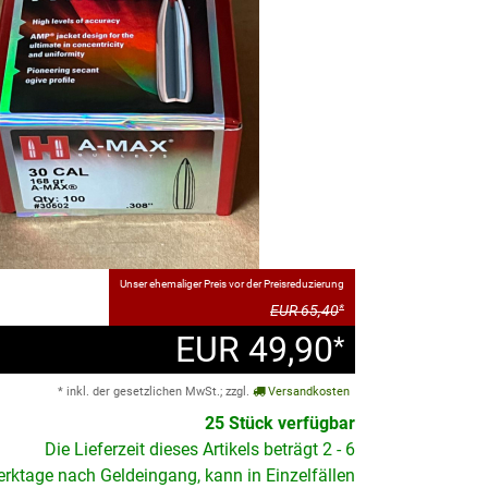
Unser ehemaliger Preis vor der Preisreduzierung
EUR 65,40
*
EUR 49,90
*
* inkl. der gesetzlichen MwSt.; zzgl.
Versandkosten
25 Stück verfügbar
Die Lieferzeit dieses Artikels beträgt 2 - 6
rktage nach Geldeingang, kann in Einzelfällen