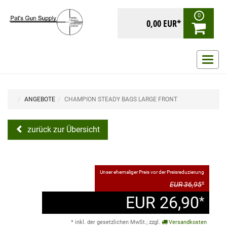
0
0,00 EUR*
Navig
ein-/
ANGEBOTE
CHAMPION STEADY BAGS LARGE FRONT
zurück zur Übersicht
Unser ehemaliger Preis vor der Preisreduzierung
EUR 36,95
*
EUR 26,90
*
* inkl. der gesetzlichen MwSt.; zzgl.
Versandkosten