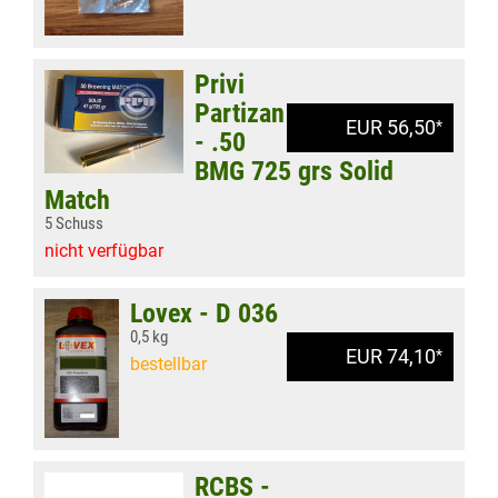
Privi
Partizan
EUR 56,50
*
- .50
BMG 725 grs Solid
Match
5 Schuss
nicht verfügbar
Lovex - D 036
0,5 kg
EUR 74,10
*
bestellbar
RCBS -