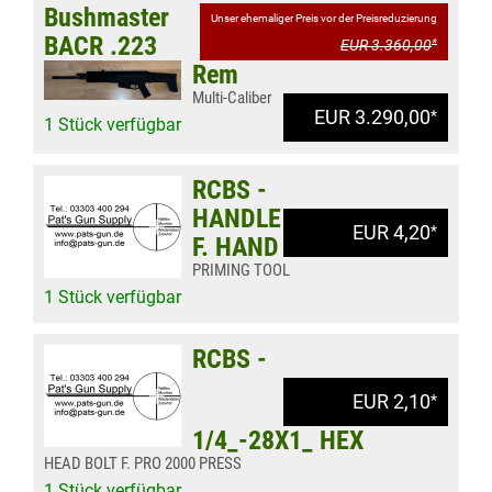
Bushmaster
Unser ehemaliger Preis vor der Preisreduzierung
BACR .223
EUR 3.360,00
*
Rem
Multi-Caliber
EUR 3.290,00
*
1 Stück verfügbar
RCBS -
HANDLE
EUR 4,20
*
F. HAND
PRIMING TOOL
1 Stück verfügbar
RCBS -
EUR 2,10
*
1/4_-28X1_ HEX
HEAD BOLT F. PRO 2000 PRESS
1 Stück verfügbar