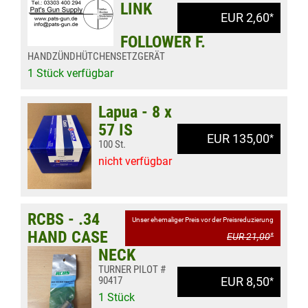
LINK
EUR 2,60
*
FOLLOWER F.
HANDZÜNDHÜTCHENSETZGERÄT
1 Stück verfügbar
Lapua - 8 x
57 IS
EUR 135,00
*
100 St.
nicht verfügbar
RCBS - .34
Unser ehemaliger Preis vor der Preisreduzierung
HAND CASE
EUR 21,00
*
NECK
TURNER PILOT #
90417
EUR 8,50
*
1 Stück