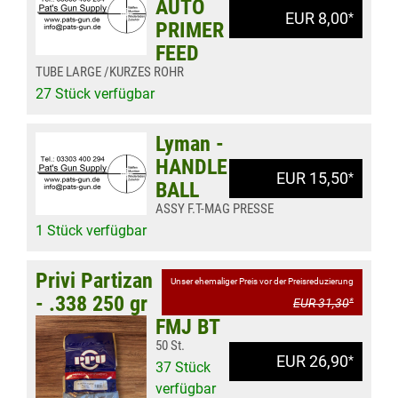
AUTO
EUR 8,00
*
PRIMER
FEED
TUBE LARGE /KURZES ROHR
27 Stück verfügbar
Lyman -
HANDLE
EUR 15,50
*
BALL
ASSY F.T-MAG PRESSE
1 Stück verfügbar
Privi Partizan
Unser ehemaliger Preis vor der Preisreduzierung
- .338 250 gr
EUR 31,30
*
FMJ BT
50 St.
EUR 26,90
*
37 Stück
verfügbar