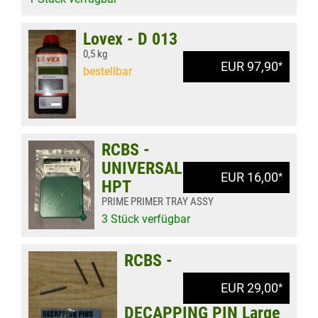
Lovex - D 013
0,5 kg
EUR 97,90
*
bestellbar
RCBS -
UNIVERSAL
EUR 16,00
*
HPT
PRIME PRIMER TRAY ASSY
3 Stück verfügbar
RCBS -
EUR 29,00
*
DECAPPING PIN Large