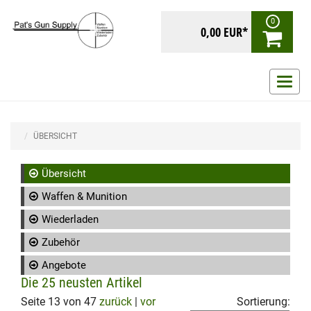
0
0,00 EUR*
Navig
ein-/
ÜBERSICHT
Übersicht
Waffen & Munition
Wiederladen
Zubehör
Angebote
Die 25 neusten Artikel
Seite 13 von 47
zurück
|
vor
Sortierung: