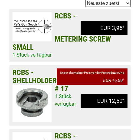
RCBS -
EUR 3,95
*
METERING SCREW
SMALL
1 Stück verfügbar
RCBS -
Unser ehemaliger Preis vor der Preisreduzierung
SHELLHOLDER
EUR 15,00
*
# 17
1 Stück
EUR 12,50
*
verfügbar
RCBS -