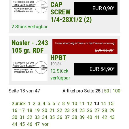
CAP
EUR 0,90
*
SCREW
1/4-28X1/2 (2)
2 Stück verfügbar
Nosler - .243
Unser ehemaliger Preis vor der Preisreduzierung
105 gr. RDF
EUR 65,30
*
HPBT
100 St.
EUR 54,90
*
12 Stück
verfügbar
Seite 13 von 47
Artikel pro Seite
25
|
50
|
100
zurück
1
2
3
4
5
6
7
8
9
10
11
12
13
14
15
16
17
18
19
20
21
22
23
24
25
26
27
28
29
30
31
32
33
34
35
36
37
38
39
40
41
42
43
44
45
46
47
vor