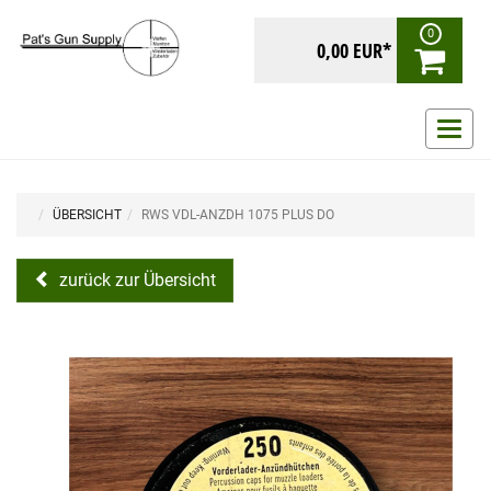
0
0,00 EUR*
Navig
ein-/
ÜBERSICHT
RWS VDL-ANZDH 1075 PLUS DO
zurück zur Übersicht