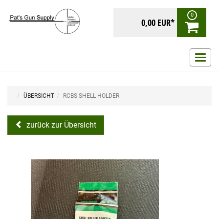
0
0,00 EUR*
Navig
ein-/
ÜBERSICHT
RCBS SHELL HOLDER
zurück zur Übersicht