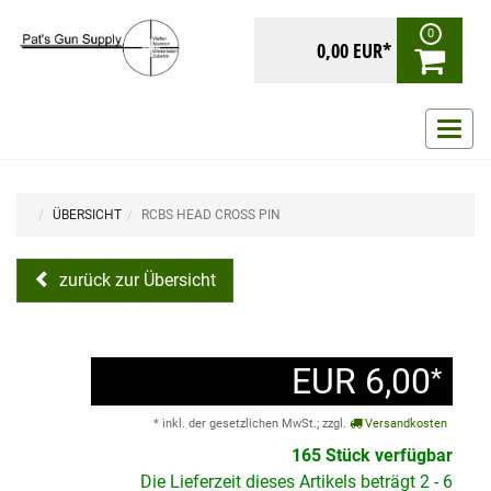
0
0,00 EUR*
Navig
ein-/
ÜBERSICHT
RCBS HEAD CROSS PIN
zurück zur Übersicht
EUR 6,00
*
* inkl. der gesetzlichen MwSt.; zzgl.
Versandkosten
165 Stück verfügbar
Die Lieferzeit dieses Artikels beträgt 2 - 6