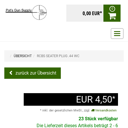
0
0,00 EUR*
Navig
ein-/
ÜBERSICHT
RCBS SEATER PLUG .44 WC
zurück zur Übersicht
EUR 4,50
*
* inkl. der gesetzlichen MwSt.; zzgl.
Versandkosten
23 Stück verfügbar
Die Lieferzeit dieses Artikels beträgt 2 - 6