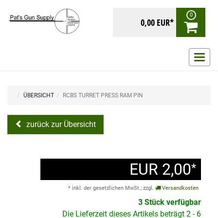
0
0,00 EUR*
Navig
ein-/
ÜBERSICHT
RCBS TURRET PRESS RAM PIN
zurück zur Übersicht
EUR 2,00
*
* inkl. der gesetzlichen MwSt.; zzgl.
Versandkosten
3 Stück verfügbar
Die Lieferzeit dieses Artikels beträgt 2 - 6