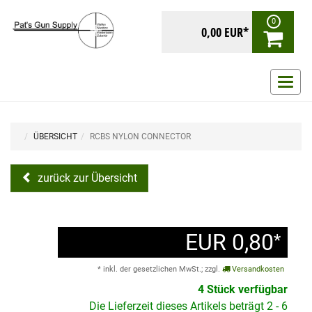
0
0,00 EUR*
Navig
ein-/
ÜBERSICHT
RCBS NYLON CONNECTOR
zurück zur Übersicht
EUR 0,80
*
* inkl. der gesetzlichen MwSt.; zzgl.
Versandkosten
4 Stück verfügbar
Die Lieferzeit dieses Artikels beträgt 2 - 6