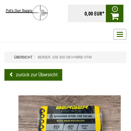
0
0,00 EUR*
Navig
ein-/
ÜBERSICHT
BERGER .338 300 GR HYBRID OTM
zurück zur Übersicht