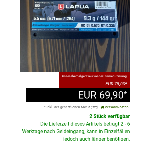
Unser ehemaliger Preis vor der Preisreduzierung
EUR 78,00
*
EUR 69,90
*
* inkl. der gesetzlichen MwSt.; zzgl.
Versandkosten
2 Stück verfügbar
Die Lieferzeit dieses Artikels beträgt 2 - 6
Werktage nach Geldeingang, kann in Einzelfällen
jedoch auch länger benötigen.