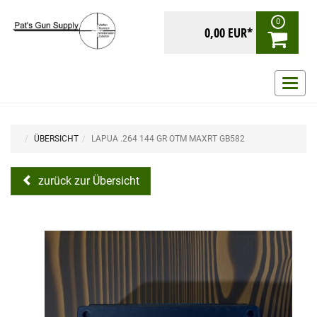
0
0,00 EUR*
Navig
ein-/
ÜBERSICHT
LAPUA .264 144 GR OTM MAXRT GB582
zurück zur Übersicht