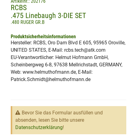
Artikelnr.: 202176
RCBS
.475 Linebaugh 3-DIE SET
.480 RUGER GR.B
Produktsicherheitsinformationen
Hersteller: RCBS, Oro Dam Blvd E 605, 95965 Oroville,
UNITED STATES, E-Mail: rcbs.tech@atk.com
EU-Verantwortlicher: Helmut Hofmann GmbH,
Scheinbergweg 6-8, 97638 Mellrichstadt, GERMANY,
Web: www.helmuthofmann.de, E-Mail:
Patrick.Schmidt@helmuthofmann.de
Bevor Sie das Formular ausfüllen und
absenden, lesen Sie bitte unsere
Datenschutzerklärung
!