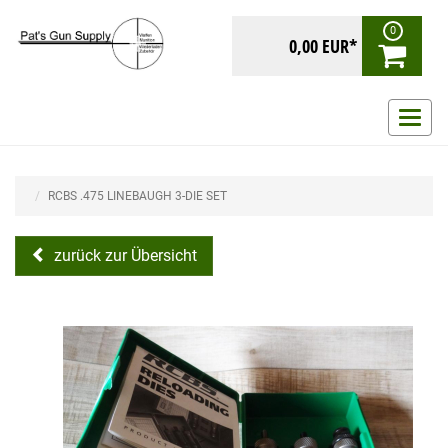
0
0,00 EUR*
Navig
ein-/
RCBS .475 LINEBAUGH 3-DIE SET
zurück zur Übersicht