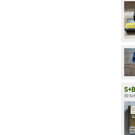
S+B
50 Sc