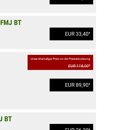
s FMJ BT
EUR 33,40
*
Unser ehemaliger Preis vor der Preisreduzierung
EUR 118,00
*
EUR 89,90
*
MJ BT
*