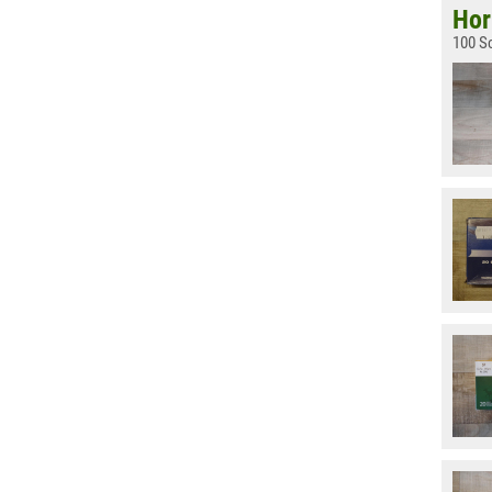
Hor
100 S