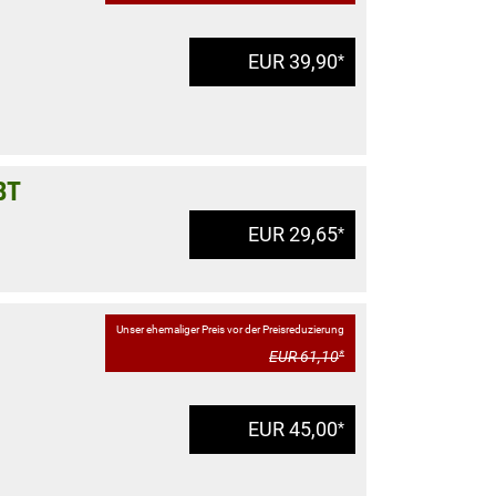
EUR 39,90
*
BT
EUR 29,65
*
Unser ehemaliger Preis vor der Preisreduzierung
EUR 61,10
*
EUR 45,00
*