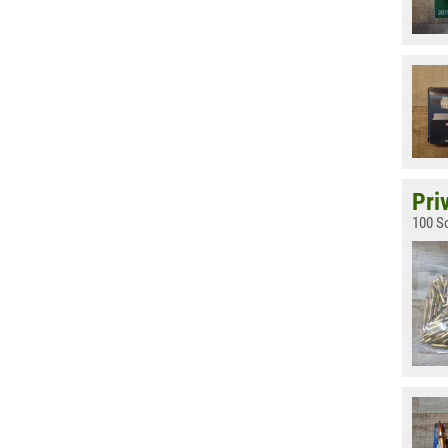
Pri
100 S