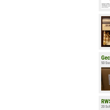
Gec
50 Ss
RWS
20 Sc