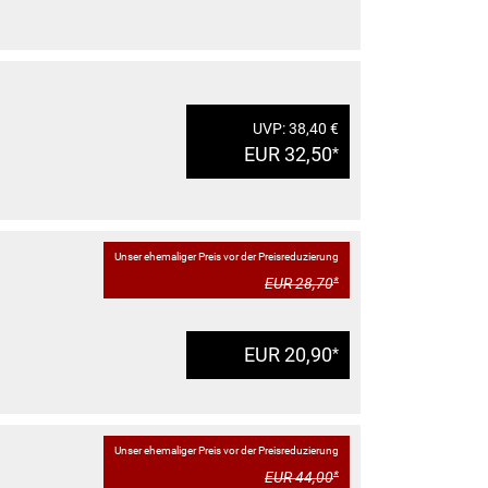
UVP: 38,40 €
EUR 32,50
*
Unser ehemaliger Preis vor der Preisreduzierung
EUR 28,70
*
EUR 20,90
*
Unser ehemaliger Preis vor der Preisreduzierung
EUR 44,00
*