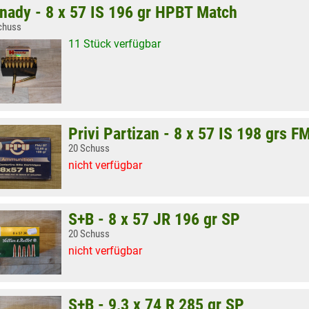
nady - 8 x 57 IS 196 gr HPBT Match
chuss
11 Stück verfügbar
Privi Partizan - 8 x 57 IS 198 grs F
20 Schuss
nicht verfügbar
S+B - 8 x 57 JR 196 gr SP
20 Schuss
nicht verfügbar
S+B - 9,3 x 74 R 285 gr SP