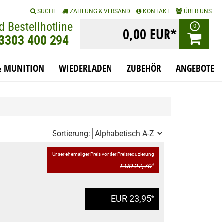
|
|
|
SUCHE
ZAHLUNG & VERSAND
KONTAKT
ÜBER UNS
d Bestellhotline
0
0,00 EUR*
)3303 400 294
& MUNITION
WIEDERLADEN
ZUBEHÖR
ANGEBOTE
Sortierung:
Unser ehemaliger Preis vor der Preisreduzierung
EUR 27,70
*
EUR 23,95
*