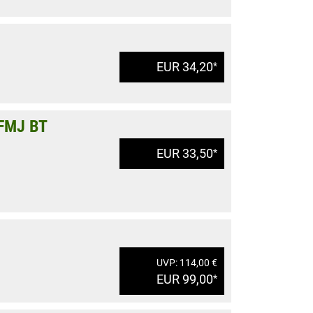
EUR 34,20
*
 FMJ BT
EUR 33,50
*
UVP: 114,00 €
EUR 99,00
*