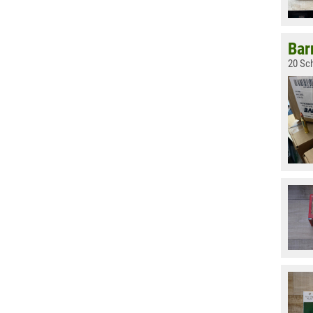
Bar
20 Sc