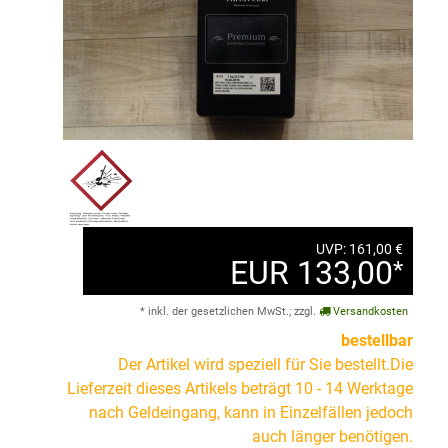
UVP: 161,00 €
EUR 133,00
*
* inkl. der gesetzlichen MwSt.; zzgl.
Versandkosten
bestellbar
Der Artikel wird speziell für Sie bestellt.Die
Lieferzeit dieses Artikels beträgt 10 - 14 Werktage
nach Geldeingang, kann in Einzelfällen jedoch
auch länger benötigen.