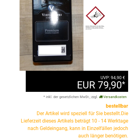
UVP: 94,90 €
EUR 79,90
*
* inkl. der gesetzlichen MwSt.; zzgl.
Versandkosten
bestellbar
Der Artikel wird speziell für Sie bestellt.Die
Lieferzeit dieses Artikels beträgt 10 - 14 Werktage
nach Geldeingang, kann in Einzelfällen jedoch
auch länger benötigen.