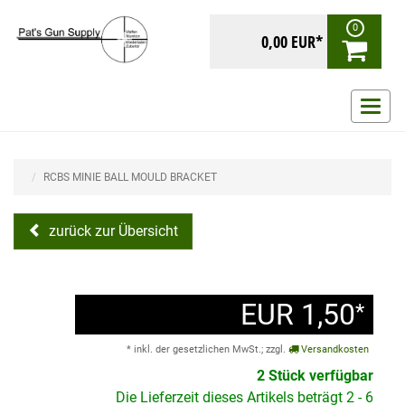
0
0,00 EUR*
Navig
ein-/
RCBS MINIE BALL MOULD BRACKET
zurück zur Übersicht
EUR 1,50
*
* inkl. der gesetzlichen MwSt.; zzgl.
Versandkosten
2 Stück verfügbar
Die Lieferzeit dieses Artikels beträgt 2 - 6