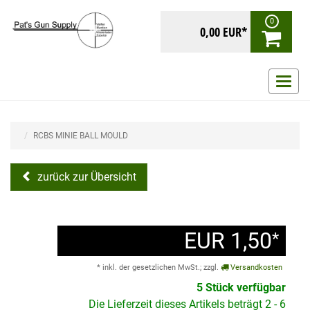
0
0,00 EUR*
Navig
ein-/
RCBS MINIE BALL MOULD
zurück zur Übersicht
EUR 1,50
*
* inkl. der gesetzlichen MwSt.; zzgl.
Versandkosten
5 Stück verfügbar
Die Lieferzeit dieses Artikels beträgt 2 - 6