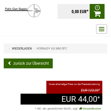
0
0,00 EUR*
Navig
ein-/
WIEDERLADEN
HORNADY 6,8 MM SPC
zurück zur Übersicht
Unser ehemaliger Preis vor der Preisreduzierung
EUR 123,00
*
EUR 44,00
*
* inkl. der gesetzlichen MwSt.; zzgl.
Versandkosten