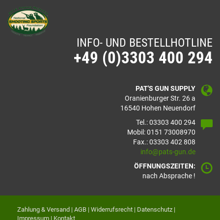
INFO- UND BESTELLHOTLINE
+49 (0)3303 400 294
PAT'S GUN SUPPLY
Oranienburger Str. 26 a
16540 Hohen Neuendorf
Tel.: 03303 400 294
Mobil: 0151 73008970
Fax.: 03303 402 808
info@pats-gun.de
ÖFFNUNGSZEITEN:
nach Absprache !
Zahlung & Versand
|
AGB
|
Widerrufsrecht
|
Datenschutz
|
Impressum
|
Kontakt