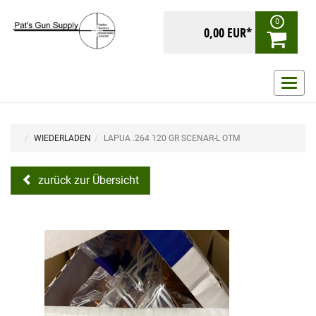
0
0,00 EUR*
Navig
ein-/
WIEDERLADEN
LAPUA .264 120 GR SCENAR-L OTM
zurück zur Übersicht