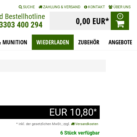
|
|
|
SUCHE
ZAHLUNG & VERSAND
KONTAKT
ÜBER UNS
d Bestellhotline
0
0,00 EUR*
)3303 400 294
& MUNITION
WIEDERLADEN
ZUBEHÖR
ANGEBOTE
EUR 10,80
*
* inkl. der gesetzlichen MwSt.; zzgl.
Versandkosten
6 Stück verfügbar