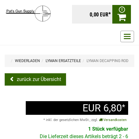
0
0,00 EUR*
Navig
ein-/
WIEDERLADEN
LYMAN ERSATZTEILE
LYMAN DECAPPING ROD
zurück zur Übersicht
EUR 6,80
*
* inkl. der gesetzlichen MwSt.; zzgl.
Versandkosten
1 Stück verfügbar
Die Lieferzeit dieses Artikels beträgt 2 - 6