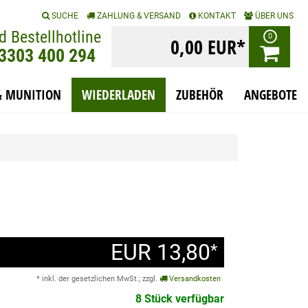
|
|
|
SUCHE
ZAHLUNG & VERSAND
KONTAKT
ÜBER UNS
d Bestellhotline
0
0,00 EUR*
)3303 400 294
& MUNITION
WIEDERLADEN
ZUBEHÖR
ANGEBOTE
EUR 13,80
*
* inkl. der gesetzlichen MwSt.; zzgl.
Versandkosten
8 Stück verfügbar