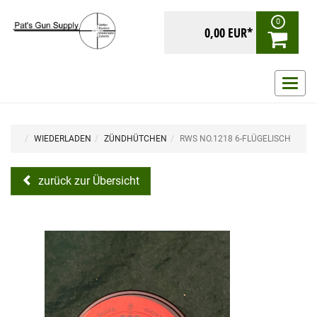
0
0,00 EUR*
Navig
ein-/
WIEDERLADEN
ZÜNDHÜTCHEN
RWS NO.1218 6-FLÜGELISCH
zurück zur Übersicht