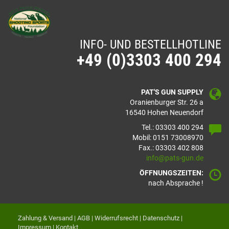
INFO- UND BESTELLHOTLINE
+49 (0)3303 400 294
PAT'S GUN SUPPLY
Oranienburger Str. 26 a
16540 Hohen Neuendorf
Tel.: 03303 400 294
Mobil: 0151 73008970
Fax.: 03303 402 808
info@pats-gun.de
ÖFFNUNGSZEITEN:
nach Absprache !
Zahlung & Versand
|
AGB
|
Widerrufsrecht
|
Datenschutz
|
Impressum
|
Kontakt