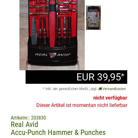
EUR 39,95
*
* inkl. der gesetzlichen MwSt.; zzgl.
Versandkosten
nicht verfügbar
Dieser Artikel ist momentan nicht lieferbar
Artikelnr.: 203830
Real Avid
Accu-Punch Hammer & Punches