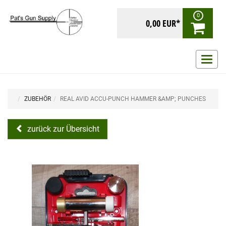
0
0,00 EUR*
Navig
ein-/
ZUBEHÖR
REAL AVID ACCU-PUNCH HAMMER &AMP; PUNCHES
zurück zur Übersicht