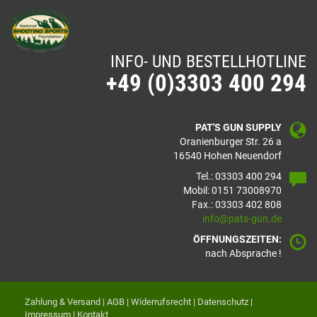
INFO- UND BESTELLHOTLINE
+49 (0)3303 400 294
PAT'S GUN SUPPLY
Oranienburger Str. 26 a
16540 Hohen Neuendorf
Tel.: 03303 400 294
Mobil: 0151 73008970
Fax.: 03303 402 808
info@pats-gun.de
ÖFFNUNGSZEITEN:
nach Absprache !
Zahlung & Versand
|
AGB
|
Widerrufsrecht
|
Datenschutz
|
Impressum
|
Kontakt