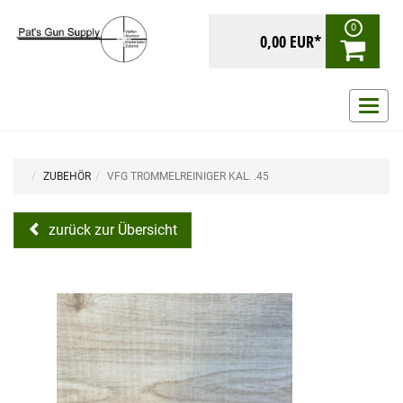
0
0,00 EUR*
Navig
ein-/
ZUBEHÖR
VFG TROMMELREINIGER KAL. .45
zurück zur Übersicht