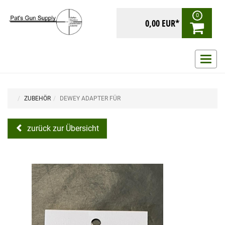
0
0,00 EUR*
Navig
ein-/
ZUBEHÖR
DEWEY ADAPTER FÜR
zurück zur Übersicht