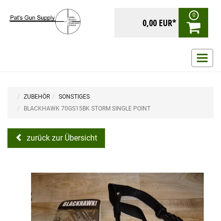
0
0,00 EUR*
Navig
ein-/
ZUBEHÖR
SONSTIGES
BLACKHAWK 70GS15BK STORM SINGLE POINT
zurück zur Übersicht