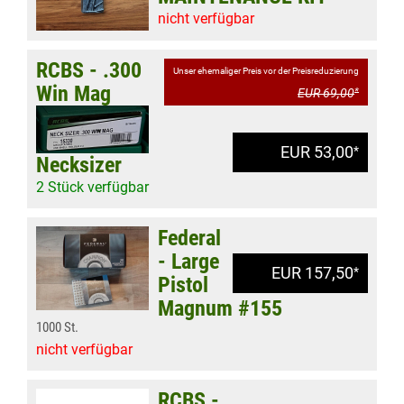
nicht verfügbar
RCBS - .300
Unser ehemaliger Preis vor der Preisreduzierung
Win Mag
EUR 69,00
*
EUR 53,00
*
Necksizer
2 Stück verfügbar
Federal
- Large
EUR 157,50
*
Pistol
Magnum #155
1000 St.
nicht verfügbar
RCBS -