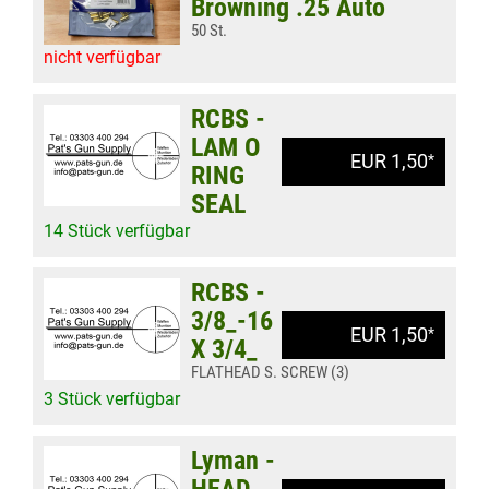
Browning .25 Auto
50 St.
nicht verfügbar
RCBS -
LAM O
EUR 1,50
*
RING
SEAL
14 Stück verfügbar
RCBS -
3/8_-16
EUR 1,50
*
X 3/4_
FLATHEAD S. SCREW (3)
3 Stück verfügbar
Lyman -