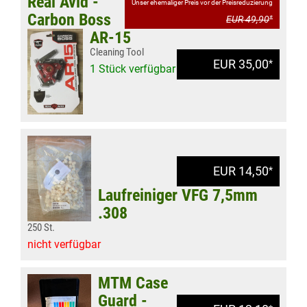
Real Avid -
Unser ehemaliger Preis vor der Preisreduzierung
Carbon Boss
EUR 49,90
*
AR-15
Cleaning Tool
EUR 35,00
*
1 Stück verfügbar
EUR 14,50
*
Laufreiniger VFG 7,5mm
.308
250 St.
nicht verfügbar
MTM Case
Guard -