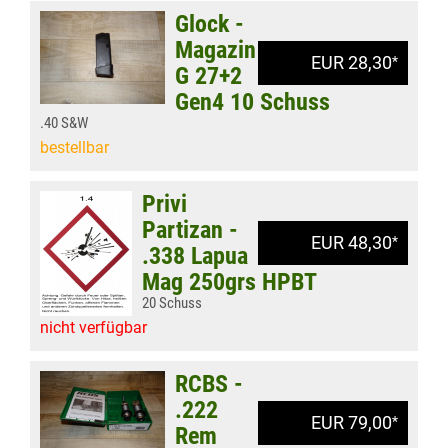
Glock -
Magazin
EUR 28,30
*
G 27+2
Gen4 10 Schuss
.40 S&W
bestellbar
Privi
Partizan -
EUR 48,30
*
.338 Lapua
Mag 250grs HPBT
20 Schuss
nicht verfügbar
RCBS -
.222
EUR 79,00
*
Rem