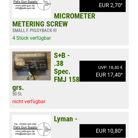
EUR 2,70
*
MICROMETER
METERING SCREW
SMALL F. PIGGYBACK III
4 Stück verfügbar
S+B -
.38
UVP: 18,40 €
Spec.
EUR 17,40
*
FMJ 158
grs.
50 St.
nicht verfügbar
Lyman -
EUR 10,80
*