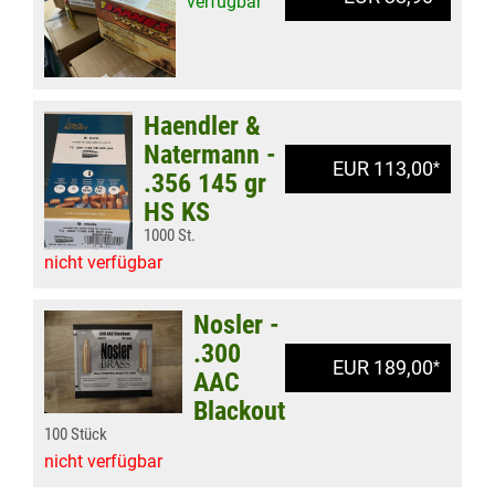
verfügbar
Haendler &
Natermann -
EUR 113,00
*
.356 145 gr
HS KS
1000 St.
nicht verfügbar
Nosler -
.300
EUR 189,00
*
AAC
Blackout
100 Stück
nicht verfügbar