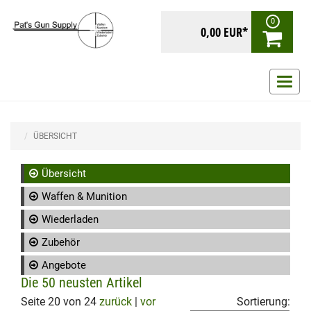
0
0,00 EUR*
Navig
ein-/
ÜBERSICHT
Übersicht
Waffen & Munition
Wiederladen
Zubehör
Angebote
Die 50 neusten Artikel
Seite 20 von 24
zurück
|
vor
Sortierung: