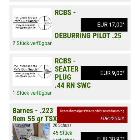
RCBS -
EUR 17,00
*
DEBURRING PILOT .25
2 Stück verfügbar
RCBS -
SEATER
EUR 9,00
*
PLUG
.44 RN SWC
1 Stück verfügbar
Barnes - .223
Unser ehemaliger Preis vor der Preisreduzierung
Rem 55 gr TSX
EUR 225,00
*
20 Schuss
45 Stück
EUR 38,90
*