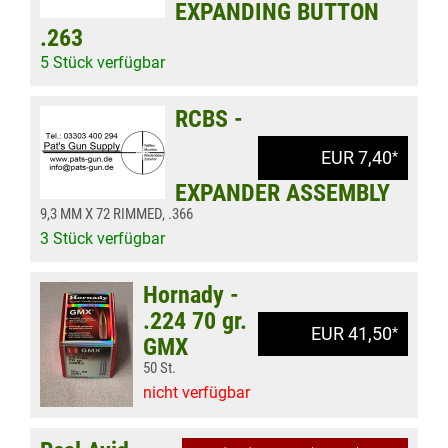
EXPANDING BUTTON
.263
5 Stück verfügbar
RCBS -
EUR 7,40
*
EXPANDER ASSEMBLY
9,3 MM X 72 RIMMED, .366
3 Stück verfügbar
Hornady -
.224 70 gr.
EUR 41,50
*
GMX
50 St.
nicht verfügbar