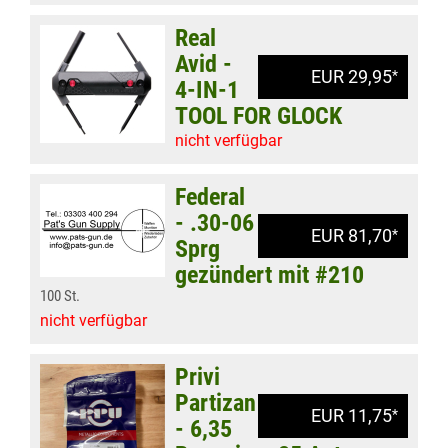
Real
Avid -
EUR 29,95
*
4-IN-1
TOOL FOR GLOCK
nicht verfügbar
Federal
- .30-06
EUR 81,70
*
Sprg
gezündert mit #210
100 St.
nicht verfügbar
Privi
Partizan
EUR 11,75
*
- 6,35