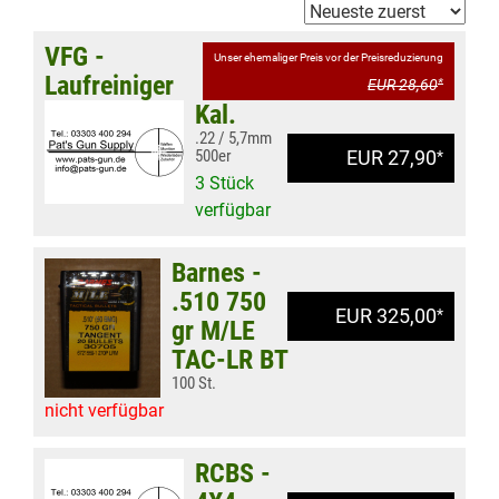
VFG -
Unser ehemaliger Preis vor der Preisreduzierung
Laufreiniger
EUR 28,60
*
Kal.
.22 / 5,7mm
500er
EUR 27,90
*
3 Stück
verfügbar
Barnes -
.510 750
EUR 325,00
*
gr M/LE
TAC-LR BT
100 St.
nicht verfügbar
RCBS -