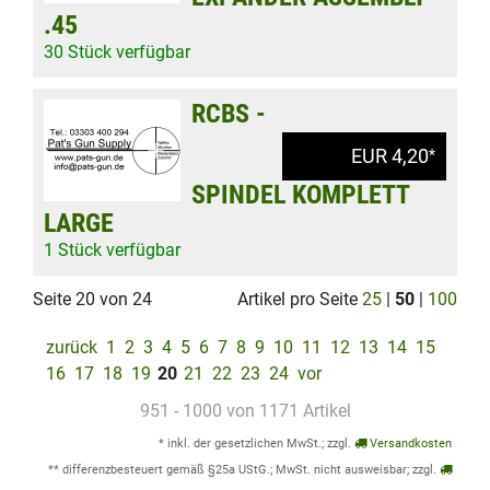
.45
30 Stück verfügbar
RCBS -
EUR 4,20
*
SPINDEL KOMPLETT
LARGE
1 Stück verfügbar
Seite 20 von 24
Artikel pro Seite
25
|
50
|
100
zurück
1
2
3
4
5
6
7
8
9
10
11
12
13
14
15
16
17
18
19
20
21
22
23
24
vor
951 - 1000 von 1171 Artikel
* inkl. der gesetzlichen MwSt.; zzgl.
Versandkosten
** differenzbesteuert gemäß §25a UStG.; MwSt. nicht ausweisbar; zzgl.