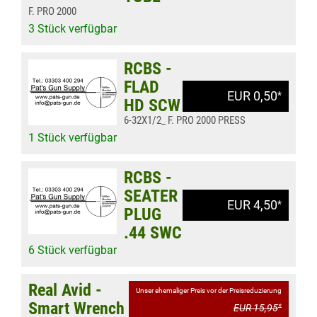
F. PRO 2000
3 Stück verfügbar
RCBS -
FLAD
EUR 0,50
*
HD SCW
6-32X1/2_ F. PRO 2000 PRESS
1 Stück verfügbar
RCBS -
SEATER
EUR 4,50
*
PLUG
.44 SWC
6 Stück verfügbar
Real Avid -
Unser ehemaliger Preis vor der Preisreduzierung
Smart Wrench
EUR 15,95
*