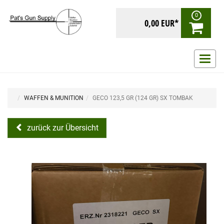
0
0,00 EUR*
Navig
ein-/
WAFFEN & MUNITION
GECO 123,5 GR (124 GR) SX TOMBAK
zurück zur Übersicht