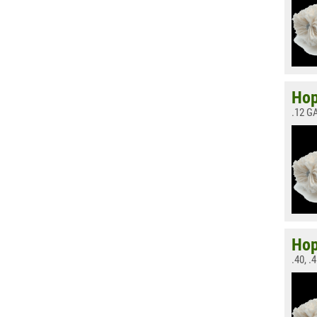
Hop
.12 G
Hop
.40, 