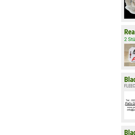
Rea
2 St
Bla
FLEEC
Bla