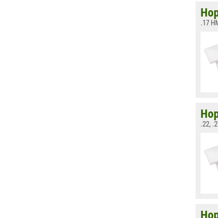
Hop
.17 H
Hop
.22, .
Hop