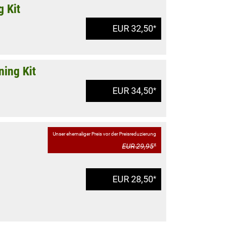
g Kit
EUR 32,50
*
ning Kit
EUR 34,50
*
Unser ehemaliger Preis vor der Preisreduzierung
EUR 29,95
*
EUR 28,50
*