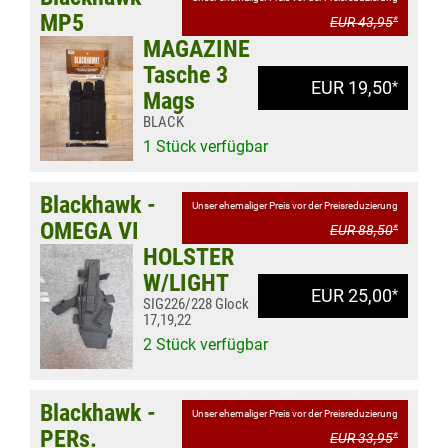
MP5
EUR 43,95
*
MAGAZINE
Tasche 3
EUR 19,50
*
Mags
BLACK
1 Stück verfügbar
Blackhawk -
Unser ehemaliger Preis vor der Preisreduzierung
OMEGA VI
EUR 88,50
*
HOLSTER
W/LIGHT
EUR 25,00
*
SIG226/228 Glock
17,19,22
2 Stück verfügbar
Blackhawk -
Unser ehemaliger Preis vor der Preisreduzierung
PERs.
EUR 33,95
*