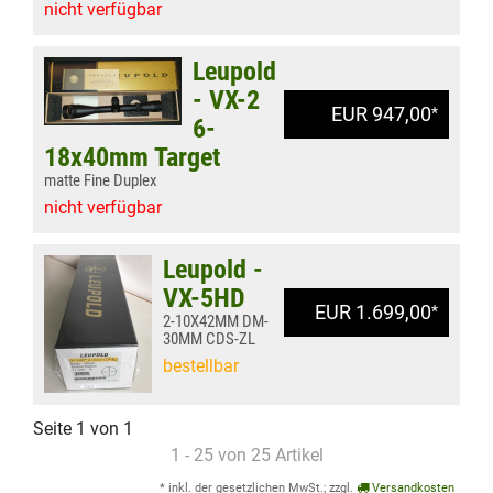
nicht verfügbar
Leupold
- VX-2
EUR 947,00
*
6-
18x40mm Target
matte Fine Duplex
nicht verfügbar
Leupold -
VX-5HD
EUR 1.699,00
*
2-10X42MM DM-
30MM CDS-ZL
bestellbar
Seite 1 von 1
1 - 25 von 25 Artikel
* inkl. der gesetzlichen MwSt.; zzgl.
Versandkosten