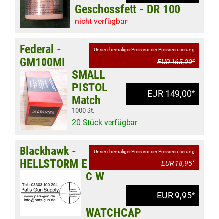
Geschossfett - DR 100
nicht verfügbar
Federal -
Unser ehemaliger Preis vor der Preisreduzierung
GM100MI
EUR 165,00
*
SMALL
PISTOL
EUR 149,00
*
Match
1000 St.
20 Stück verfügbar
Blackhawk -
Unser ehemaliger Preis vor der Preisreduzierung
HELLSTORM E
EUR 18,95
*
C W
EUR 9,95
*
WATCHCAP