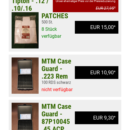
Tipton - .12 /
Unser ehemaliger Preis vor der Preisreduzierung
.10/.16
EUR 27,95
*
PATCHES
500 St.
EUR 15,00
*
8 Stück
verfügbar
MTM Case
Guard -
EUR 10,90
*
.223 Rem
100 RDS schwarz
nicht verfügbar
MTM Case
Guard -
EUR 9,30
*
87P10045
.45 ACP