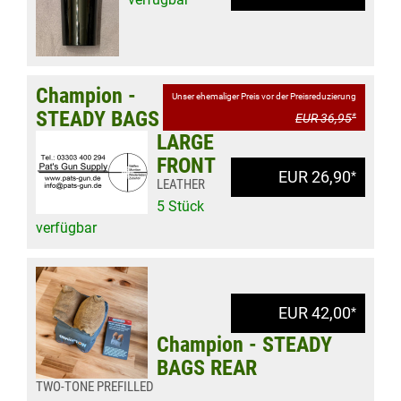
Champion -
Unser ehemaliger Preis vor der Preisreduzierung
STEADY BAGS
EUR 36,95
*
LARGE
FRONT
EUR 26,90
*
LEATHER
5 Stück
verfügbar
EUR 42,00
*
Champion - STEADY
BAGS REAR
TWO-TONE PREFILLED