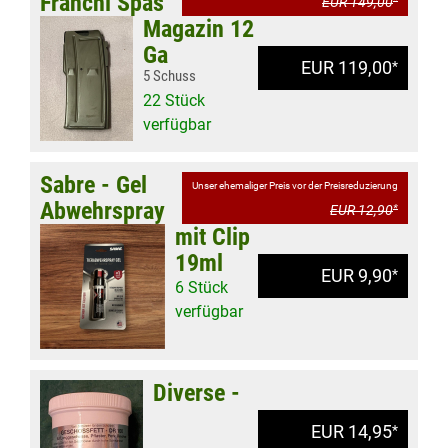
Franchi Spas
EUR 149,00
*
Magazin 12
Ga
EUR 119,00
*
5 Schuss
22 Stück
verfügbar
Sabre - Gel
Unser ehemaliger Preis vor der Preisreduzierung
Abwehrspray
EUR 12,90
*
mit Clip
19ml
EUR 9,90
*
6 Stück
verfügbar
Diverse -
EUR 14,95
*