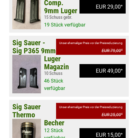
Comp.
EUR 29,00
*
9mm Luger
15 Schuss gebr.
19 Stück verfügbar
Sig Sauer -
Unser ehemaliger Preis vor der Preisreduzierung
Sig P365 9mm
EUR 79,00
*
Luger
Magazin
EUR 49,00
*
10 Schuss
46 Stück
verfügbar
Sig Sauer
Unser ehemaliger Preis vor der Preisreduzierung
Thermo
EUR 25,00
*
Becher
12 Stück
EUR 15,00
*
verfügbar