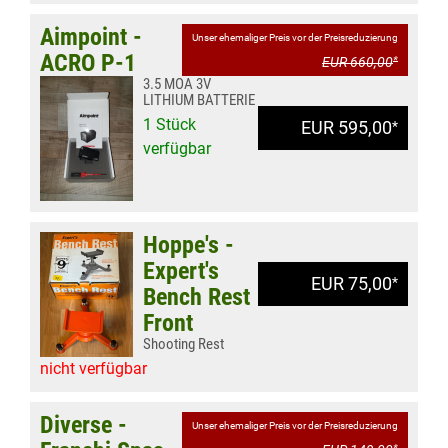
Aimpoint -
Unser ehemaliger Preis vor der Preisreduzierung
ACRO P-1
EUR 660,00
*
3.5 MOA 3V
LITHIUM BATTERIE
1 Stück
EUR 595,00
*
verfügbar
Hoppe's -
Expert's
EUR 75,00
*
Bench Rest
Front
Shooting Rest
nicht verfügbar
Diverse -
Unser ehemaliger Preis vor der Preisreduzierung