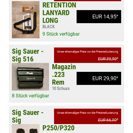
RETENTION
LANYARD
EUR 14,95
*
LONG
BLACK
9 Stück verfügbar
Sig Sauer -
Unser ehemaliger Preis vor der Preisreduzierung
Sig 516
EUR 39,90
*
Magazin
.223
EUR 29,90
*
Rem
10 Schuss
8 Stück verfügbar
Sig Sauer -
Unser ehemaliger Preis vor der Preisreduzierung
Sig
EUR 66,00
*
P250/P320