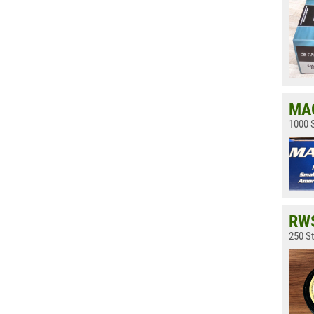
MAG
1000 S
RWS
250 St