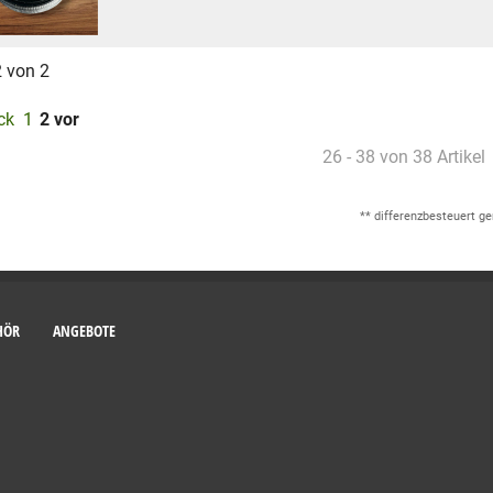
2 von 2
ck
1
2
vor
26 - 38 von 38 Artikel
** differenzbesteuert g
HÖR
ANGEBOTE