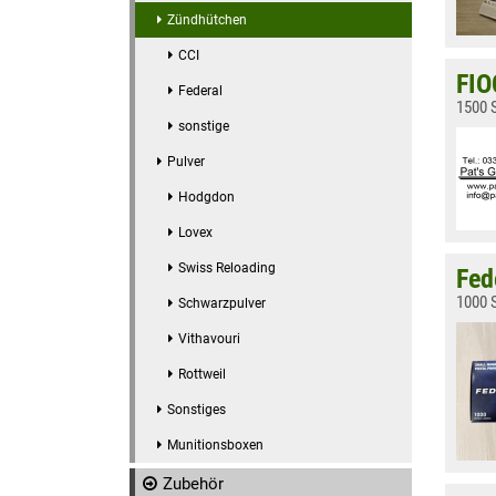
Zündhütchen
CCI
FIO
Federal
1500 S
sonstige
Pulver
Hodgdon
Lovex
Swiss Reloading
Fed
1000 S
Schwarzpulver
Vithavouri
Rottweil
Sonstiges
Munitionsboxen
Zubehör