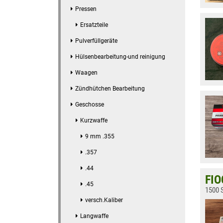
Pressen
Ersatzteile
Pulverfüllgeräte
Hülsenbearbeitung-und reinigung
Waagen
Zündhütchen Bearbeitung
Geschosse
Kurzwaffe
9 mm .355
.357
.44
FIO
.45
1500 S
versch.Kaliber
Langwaffe