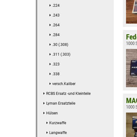
.224
.243
.264
.284
Fed
1000 S
.30 (.308)
.311 (.303)
.323
.338
versch.Kaliber
RCBS Ersatz -und Kleinteile
MAG
Lyman Ersatzteile
1000 
Hülsen
Kurzwaffe
Langwaffe