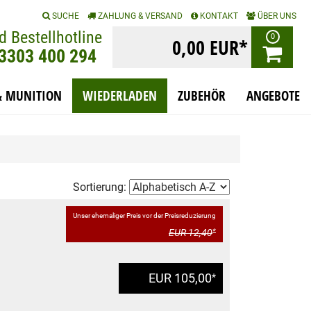
|
|
|
SUCHE
ZAHLUNG & VERSAND
KONTAKT
ÜBER UNS
d Bestellhotline
0
0,00 EUR*
)3303 400 294
& MUNITION
WIEDERLADEN
ZUBEHÖR
ANGEBOTE
Sortierung:
Unser ehemaliger Preis vor der Preisreduzierung
EUR 12,40
*
EUR 105,00
*