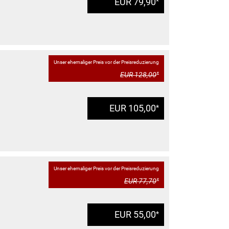
EUR 79,90
*
Unser ehemaliger Preis vor der Preisreduzierung
EUR 128,00
*
EUR 105,00
*
Unser ehemaliger Preis vor der Preisreduzierung
EUR 77,70
*
EUR 55,00
*