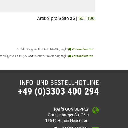
Artikel pro Seite
25
|
50
|
100
* inkl. der gesetzlichen MwSt.; zzgl.
Versandkosten
emäß §25a UStG.; MwSt. nicht ausweisbar; zzgl.
Versandkosten
INFO- UND BESTELLHOTLINE
+49 (0)3303 400 294
PAT'S GUN SUPPLY
Oranienburger Str. 26 a
16540 Hohen Neuendorf