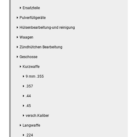
Ersatzteile
Pulverfüllgeräte
Hülsenbearbeitung-und reinigung
Waagen
Zündhütchen Bearbeitung
Geschosse
Kurzwaffe
9 mm .355
.357
.44
.45
versch.Kaliber
Langwaffe
.224