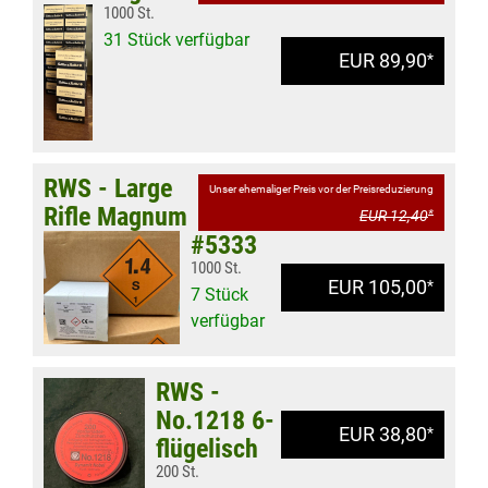
1000 St.
31 Stück verfügbar
EUR 89,90
*
RWS - Large
Unser ehemaliger Preis vor der Preisreduzierung
Rifle Magnum
EUR 12,40
*
#5333
1000 St.
EUR 105,00
*
7 Stück
verfügbar
RWS -
No.1218 6-
EUR 38,80
*
flügelisch
200 St.