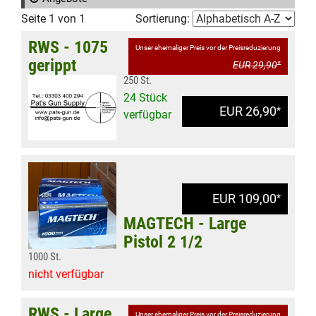
Seite 1 von 1
Sortierung:
RWS - 1075
Unser ehemaliger Preis vor der Preisreduzierung
gerippt
EUR 29,90
*
250 St.
24 Stück
EUR 26,90
*
verfügbar
EUR 109,00
*
MAGTECH - Large
Pistol 2 1/2
1000 St.
nicht verfügbar
RWS - Large
Unser ehemaliger Preis vor der Preisreduzierung