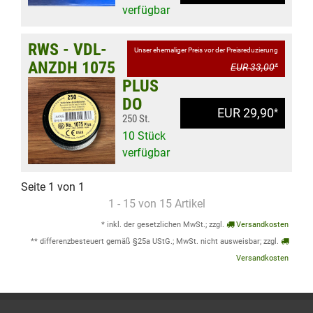
verfügbar
RWS - VDL-
Unser ehemaliger Preis vor der Preisreduzierung
ANZDH 1075
EUR 33,00
*
PLUS
DO
EUR 29,90
*
250 St.
10 Stück
verfügbar
Seite 1 von 1
1 - 15 von 15 Artikel
* inkl. der gesetzlichen MwSt.; zzgl.
Versandkosten
** differenzbesteuert gemäß §25a UStG.; MwSt. nicht ausweisbar; zzgl.
Versandkosten