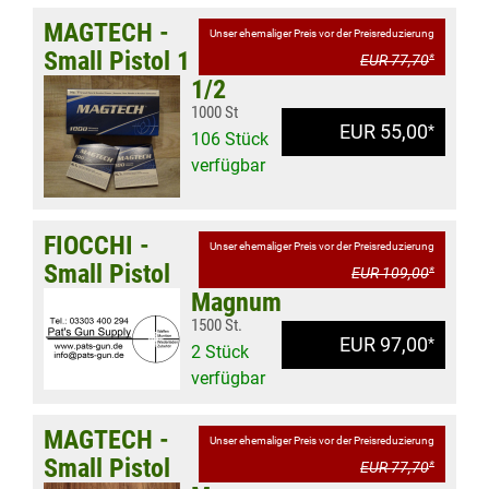
MAGTECH -
Unser ehemaliger Preis vor der Preisreduzierung
Small Pistol 1
EUR 77,70
*
1/2
1000 St
EUR 55,00
*
106 Stück
verfügbar
FIOCCHI -
Unser ehemaliger Preis vor der Preisreduzierung
Small Pistol
EUR 109,00
*
Magnum
1500 St.
EUR 97,00
*
2 Stück
verfügbar
MAGTECH -
Unser ehemaliger Preis vor der Preisreduzierung
Small Pistol
EUR 77,70
*