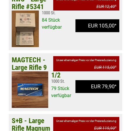
Rifle #5341
EUR 12,40
*
1000 St.
84 Stück
EUR 105,00
*
verfügbar
MAGTECH -
Unser ehemaliger Preis vor der Preisreduzierung
Large Rifle 9
EUR 115,00
*
1/2
1000 St.
EUR 79,90
*
79 Stück
verfügbar
S+B - Large
Unser ehemaliger Preis vor der Preisreduzierung
Rifle Magnum
EUR 119,90
*