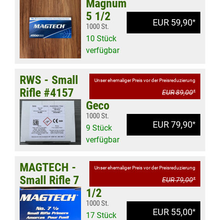
Magnum
5 1/2
EUR 59,90
*
1000 St.
10 Stück
verfügbar
RWS - Small
Unser ehemaliger Preis vor der Preisreduzierung
Rifle #4157
EUR 89,00
*
Geco
1000 St.
EUR 79,90
*
9 Stück
verfügbar
MAGTECH -
Unser ehemaliger Preis vor der Preisreduzierung
Small Rifle 7
EUR 79,00
*
1/2
1000 St.
EUR 55,00
*
17 Stück