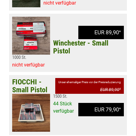
nicht verfügbar
EUR 89,90
*
Winchester - Small
Pistol
1000 St.
nicht verfügbar
FIOCCHI -
Unser ehemaliger Preis vor der Preisreduzierung
Small Pistol
EUR 89,90
*
1500 St.
44 Stück
EUR 79,90
*
verfügbar