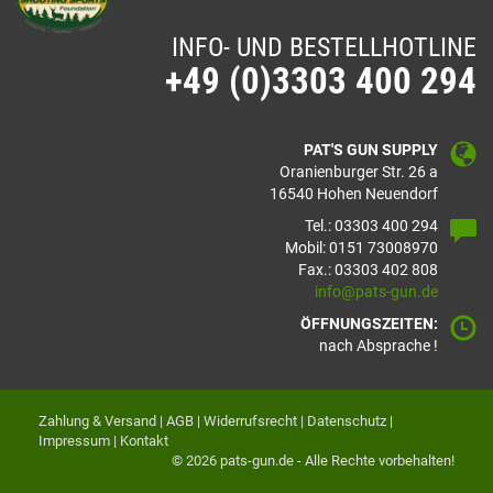
INFO- UND BESTELLHOTLINE
+49 (0)3303 400 294
PAT'S GUN SUPPLY
Oranienburger Str. 26 a
16540 Hohen Neuendorf
Tel.: 03303 400 294
Mobil: 0151 73008970
Fax.: 03303 402 808
info@pats-gun.de
ÖFFNUNGSZEITEN:
nach Absprache !
Zahlung & Versand
|
AGB
|
Widerrufsrecht
|
Datenschutz
|
Impressum
|
Kontakt
© 2026 pats-gun.de - Alle Rechte vorbehalten!