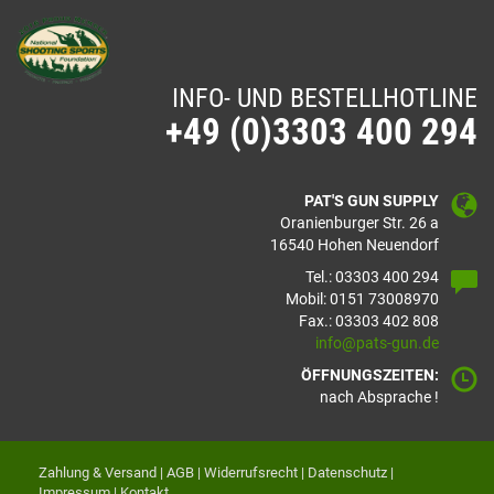
INFO- UND BESTELLHOTLINE
+49 (0)3303 400 294
PAT'S GUN SUPPLY
Oranienburger Str. 26 a
16540 Hohen Neuendorf
Tel.: 03303 400 294
Mobil: 0151 73008970
Fax.: 03303 402 808
info@pats-gun.de
ÖFFNUNGSZEITEN:
nach Absprache !
Zahlung & Versand
|
AGB
|
Widerrufsrecht
|
Datenschutz
|
Impressum
|
Kontakt