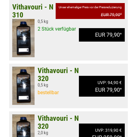
Vithavouri - N
Unser ehemaliger Preis vor der Preisreduzierung
310
EUR 79,90
*
0,5 kg
2 Stück verfügbar
EUR 79,90
*
Vithavouri - N
320
UVP: 94,90 €
0,5 kg
EUR 79,90
*
bestellbar
Vithavouri - N
320
UVP: 319,90 €
2,0 kg
*