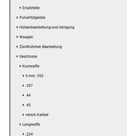
Ersatzteile
Pulverfüllgeräte
Hülsenbearbeitung-und reinigung
Waagen
Zündhütchen Bearbeitung
Geschosse
Kurzwaffe
9 mm .355
.357
.44
.45
versch.Kaliber
Langwaffe
.224