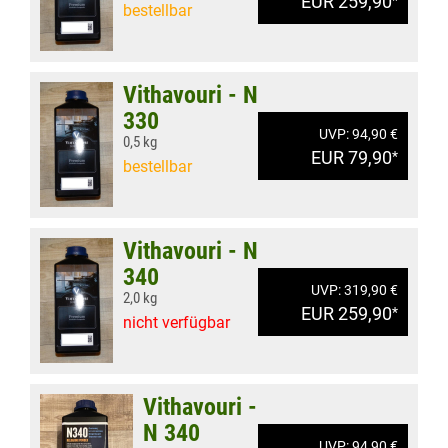
EUR 259,90
bestellbar
Vithavouri - N
330
UVP: 94,90 €
0,5 kg
EUR 79,90
*
bestellbar
Vithavouri - N
340
UVP: 319,90 €
2,0 kg
EUR 259,90
*
nicht verfügbar
Vithavouri -
N 340
UVP: 94,90 €