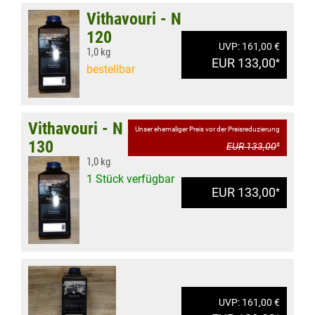
Vithavouri - N
120
UVP: 161,00 €
1,0 kg
EUR 133,00
*
bestellbar
Vithavouri - N
Unser ehemaliger Preis vor der Preisreduzierung
130
EUR 133,00
*
1,0 kg
1 Stück verfügbar
EUR 133,00
*
UVP: 161,00 €