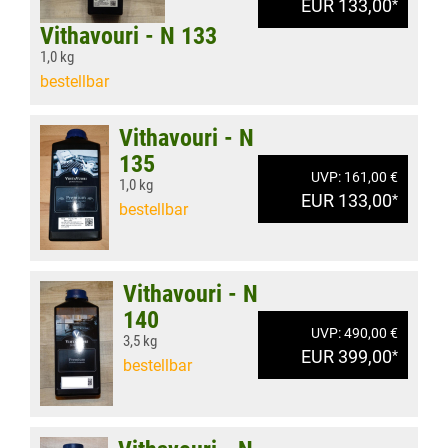
EUR 133,00
*
Vithavouri - N 133
1,0 kg
bestellbar
Vithavouri - N
135
UVP: 161,00 €
1,0 kg
EUR 133,00
*
bestellbar
Vithavouri - N
140
UVP: 490,00 €
3,5 kg
EUR 399,00
*
bestellbar