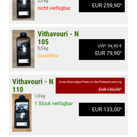
2,0 kg
EUR 259,90
*
nicht verfügbar
Vithavouri - N
105
UVP: 94,90 €
0,5 kg
EUR 79,90
*
bestellbar
Vithavouri - N
Unser ehemaliger Preis vor der Preisreduzierung
110
EUR 133,00
*
1,0 kg
1 Stück verfügbar
EUR 133,00
*