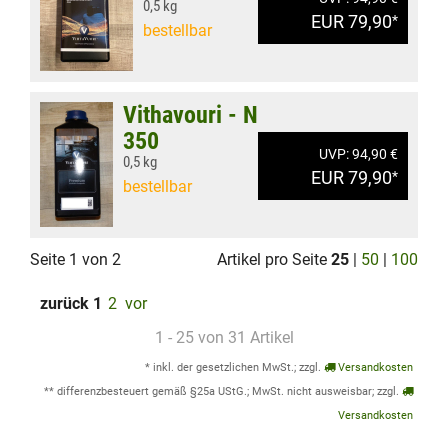
0,5 kg
EUR 79,90
*
bestellbar
Vithavouri - N
350
UVP: 94,90 €
0,5 kg
EUR 79,90
*
bestellbar
Seite 1 von 2
Artikel pro Seite
25
|
50
|
100
zurück
1
2
vor
1 - 25 von 31 Artikel
* inkl. der gesetzlichen MwSt.; zzgl.
Versandkosten
** differenzbesteuert gemäß §25a UStG.; MwSt. nicht ausweisbar; zzgl.
Versandkosten