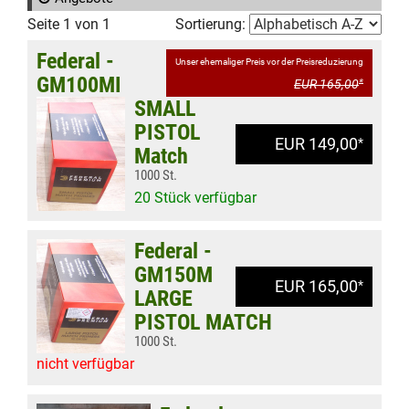
Seite 1 von 1
Sortierung:
Federal -
Unser ehemaliger Preis vor der Preisreduzierung
GM100MI
EUR 165,00
*
SMALL
PISTOL
EUR 149,00
*
Match
1000 St.
20 Stück verfügbar
Federal -
GM150M
EUR 165,00
*
LARGE
PISTOL MATCH
1000 St.
nicht verfügbar