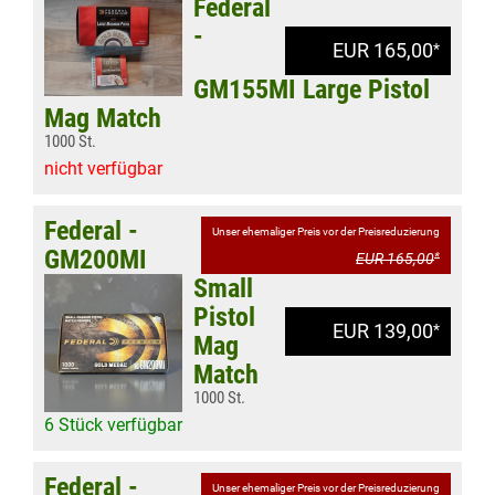
Federal
-
EUR 165,00
*
GM155MI Large Pistol
Mag Match
1000 St.
nicht verfügbar
Federal -
Unser ehemaliger Preis vor der Preisreduzierung
GM200MI
EUR 165,00
*
Small
Pistol
EUR 139,00
*
Mag
Match
1000 St.
6 Stück verfügbar
Federal -
Unser ehemaliger Preis vor der Preisreduzierung