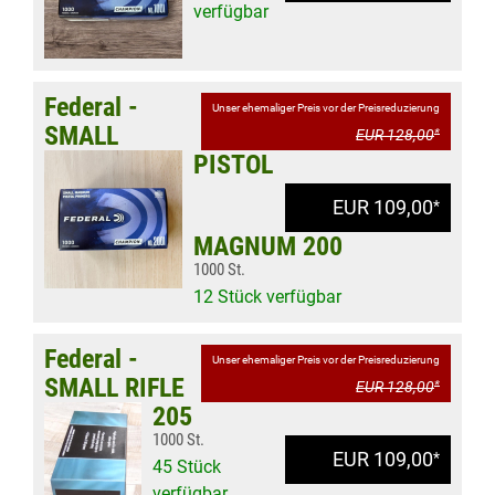
verfügbar
Federal -
Unser ehemaliger Preis vor der Preisreduzierung
SMALL
EUR 128,00
*
PISTOL
EUR 109,00
*
MAGNUM 200
1000 St.
12 Stück verfügbar
Federal -
Unser ehemaliger Preis vor der Preisreduzierung
SMALL RIFLE
EUR 128,00
*
205
1000 St.
EUR 109,00
*
45 Stück
verfügbar