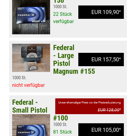
150
1000 St.
EUR 109,90
*
22 Stück
verfügbar
Federal
- Large
EUR 157,50
*
Pistol
Magnum #155
1000 St.
nicht verfügbar
Federal -
Unser ehemaliger Preis vor der Preisreduzierung
Small Pistol
EUR 128,00
*
#100
1000 St.
EUR 105,00
*
81 Stück