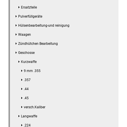
Ersatzteile
Pulverfüllgeräte
Hülsenbearbeitung-und reinigung
Waagen
Zündhütchen Bearbeitung
Geschosse
Kurzwaffe
9 mm .355
.357
.44
.45
versch.Kaliber
Langwaffe
.224