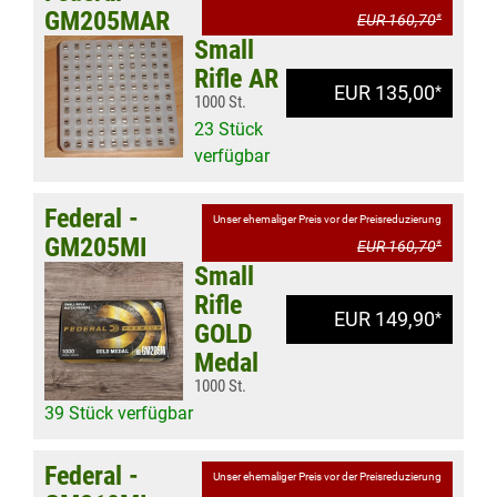
GM205MAR
EUR 160,70
*
Small
Rifle AR
EUR 135,00
*
1000 St.
23 Stück
verfügbar
Federal -
Unser ehemaliger Preis vor der Preisreduzierung
GM205MI
EUR 160,70
*
Small
Rifle
EUR 149,90
*
GOLD
Medal
1000 St.
39 Stück verfügbar
Federal -
Unser ehemaliger Preis vor der Preisreduzierung