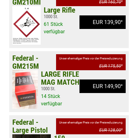
GM210MI
EUR 160,70
*
Large Rifle
1000 St.
EUR 139,90
*
61 Stück
verfügbar
Federal -
Unser ehemaliger Preis vor der Preisreduzierung
GM215M
EUR 175,50
*
LARGE RIFLE
MAG MATCH
EUR 149,90
*
1000 St.
14 Stück
verfügbar
Federal -
Unser ehemaliger Preis vor der Preisreduzierung
Large Pistol
EUR 128,00
*