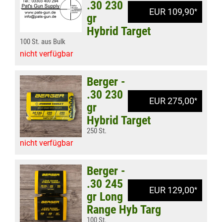
.30 230
EUR 109,90
*
gr
Hybrid Target
100 St. aus Bulk
nicht verfügbar
Berger -
.30 230
EUR 275,00
*
gr
Hybrid Target
250 St.
nicht verfügbar
Berger -
.30 245
EUR 129,00
*
gr Long
Range Hyb Targ
100 St.