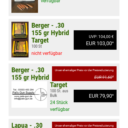
verfügbar
Berger - .30
155 gr Hybrid
UVP: 104,00 €
Target
EUR 103,00
*
100 St
nicht verfügbar
Berger - .30
Unser ehemaliger Preis vor der Preisreduzierung
155 gr Hybrid
EUR 91,60
*
Target
100 St. aus
Bulk
EUR 79,90
*
24 Stück
verfügbar
Lapua - .30
Unser ehemaliger Preis vor der Preisreduzierung