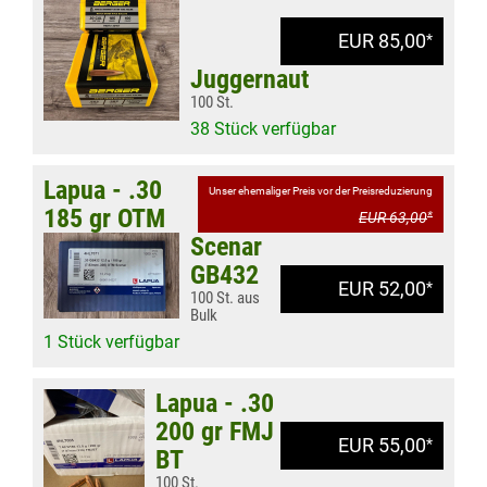
EUR 85,00
*
Juggernaut
100 St.
38 Stück verfügbar
Lapua - .30
Unser ehemaliger Preis vor der Preisreduzierung
185 gr OTM
EUR 63,00
*
Scenar
GB432
EUR 52,00
*
100 St. aus
Bulk
1 Stück verfügbar
Lapua - .30
200 gr FMJ
EUR 55,00
*
BT
100 St.