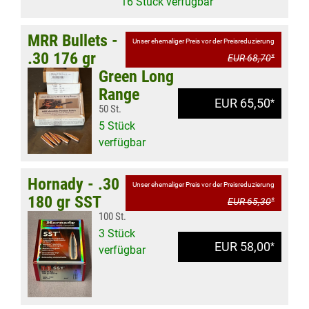
16 Stück verfügbar
MRR Bullets -
Unser ehemaliger Preis vor der Preisreduzierung
.30 176 gr
EUR 68,70
*
Green Long
Range
EUR 65,50
*
50 St.
5 Stück
verfügbar
Hornady - .30
Unser ehemaliger Preis vor der Preisreduzierung
180 gr SST
EUR 65,30
*
100 St.
3 Stück
EUR 58,00
*
verfügbar