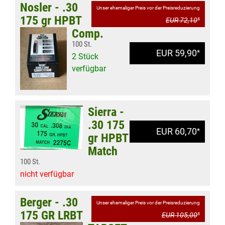
Nosler - .30
Unser ehemaliger Preis vor der Preisreduzierung
175 gr HPBT
EUR 72,10
*
Comp.
100 St.
EUR 59,90
*
2 Stück
verfügbar
Sierra -
.30 175
EUR 60,70
*
gr HPBT
Match
100 St.
nicht verfügbar
Berger - .30
Unser ehemaliger Preis vor der Preisreduzierung
175 GR LRBT
EUR 105,00
*