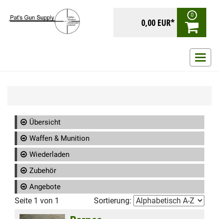
0
0,00 EUR*
Navig
ein-/
Übersicht
Waffen & Munition
Wiederladen
Zubehör
Angebote
Seite 1 von 1
Sortierung: