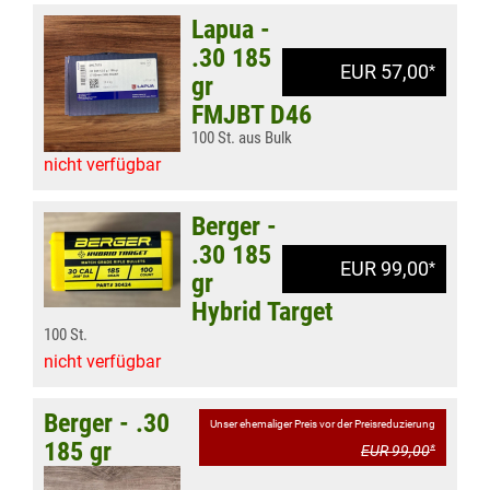
Lapua -
.30 185
EUR 57,00
*
gr
FMJBT D46
100 St. aus Bulk
nicht verfügbar
Berger -
.30 185
EUR 99,00
*
gr
Hybrid Target
100 St.
nicht verfügbar
Berger - .30
Unser ehemaliger Preis vor der Preisreduzierung
185 gr
EUR 99,00
*