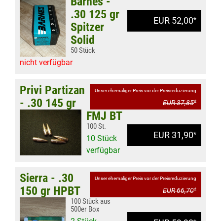
Barnes -
.30 125 gr
EUR 52,00
*
Spitzer
Solid
50 Stück
nicht verfügbar
Privi Partizan
Unser ehemaliger Preis vor der Preisreduzierung
- .30 145 gr
EUR 37,85
*
FMJ BT
100 St.
EUR 31,90
*
10 Stück
verfügbar
Sierra - .30
Unser ehemaliger Preis vor der Preisreduzierung
150 gr HPBT
EUR 66,70
*
100 Stück aus
500er Box