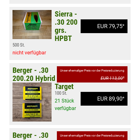
Sierra -
.30 200
EUR 79,75
*
grs.
HPBT
500 St.
nicht verfügbar
Berger - .30
Unser ehemaliger Preis vor der Preisreduzierung
200.20 Hybrid
EUR 113,00
*
Target
100 St.
EUR 89,90
*
21 Stück
verfügbar
Berger - .30
Unser ehemaliger Preis vor der Preisreduzierung