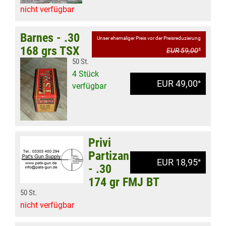
nicht verfügbar
Barnes - .30
Unser ehemaliger Preis vor der Preisreduzierung
168 grs TSX
EUR 59,00
*
50 St.
4 Stück
EUR 49,00
*
verfügbar
Privi
Partizan
EUR 18,95
*
- .30
174 gr FMJ BT
50 St.
nicht verfügbar