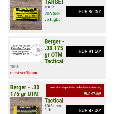
TARGET
100 St.
EUR 86,00
*
30 Stück
verfügbar
Berger -
.30 175
EUR 91,60
*
gr OTM
Tactical
100 St.
nicht verfügbar
Berger - .30
Unser ehemaliger Preis vor der Preisreduzierung
175 gr OTM
EUR 97,00
*
Tactical
100 St. aus
Bulk
EUR 87,00
*