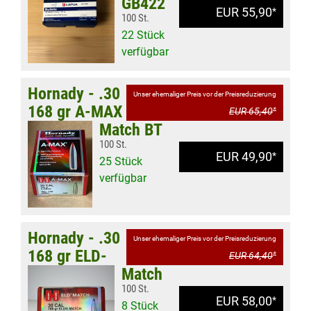
GB422
EUR 55,90
*
100 St.
22 Stück
verfügbar
Hornady - .30
Unser ehemaliger Preis vor der Preisreduzierung
168 gr A-MAX
EUR 65,40
*
Match BT
100 St.
EUR 49,90
*
25 Stück
verfügbar
Hornady - .30
Unser ehemaliger Preis vor der Preisreduzierung
168 gr ELD-
EUR 64,40
*
Match
100 St.
EUR 58,00
*
8 Stück