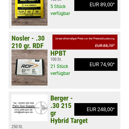
EUR 89,00
*
5 Stück
verfügbar
Nosler - .30
Unser ehemaliger Preis vor der Preisreduzierung
210 gr. RDF
EUR 88,70
*
HPBT
100 St.
EUR 74,90
*
21 Stück
verfügbar
Berger -
.30 215
EUR 248,00
*
gr
Hybrid Target
250 St.