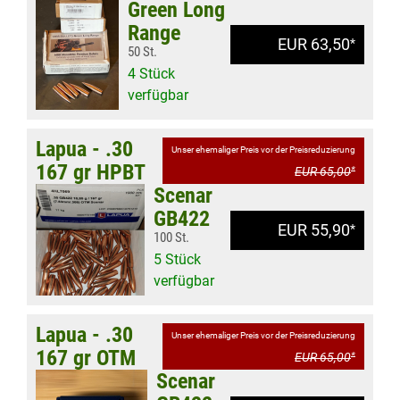
Green Long
Range
EUR 63,50
*
50 St.
4 Stück
verfügbar
Lapua - .30
Unser ehemaliger Preis vor der Preisreduzierung
167 gr HPBT
EUR 65,00
*
Scenar
GB422
EUR 55,90
*
100 St.
5 Stück
verfügbar
Lapua - .30
Unser ehemaliger Preis vor der Preisreduzierung
167 gr OTM
EUR 65,00
*
Scenar