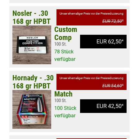
Nosler - .30
Unser ehemaliger Preis vor der Preisreduzierung
168 gr HPBT
EUR 72,50
*
Custom
Comp
EUR 62,50
*
100 St.
78 Stück
verfügbar
Hornady - .30
Unser ehemaliger Preis vor der Preisreduzierung
168 gr HPBT
EUR 54,60
*
Match
100 St.
EUR 42,50
*
100 Stück
verfügbar