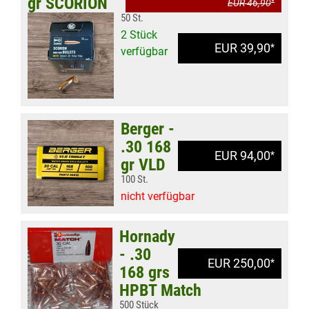
gr SCORION
EUR 46,90
*
50 St.
2 Stück
EUR 39,90
*
verfügbar
Berger -
.30 168
EUR 94,00
*
gr VLD
100 St.
nicht verfügbar
Hornady
- .30
EUR 250,00
*
168 grs
HPBT Match
500 Stück