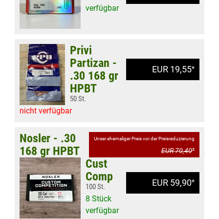
verfügbar
Privi
Partizan -
EUR 19,55
*
.30 168 gr
HPBT
50 St.
nicht verfügbar
Nosler - .30
Unser ehemaliger Preis vor der Preisreduzierung
168 gr HPBT
EUR 70,40
*
Cust
Comp
EUR 59,90
*
100 St.
8 Stück
verfügbar