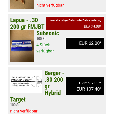
nicht verfügbar
Lapua - .30
Unser ehemaliger Preis vor der Preisreduzierung
200 gr FMJBT
EUR 74,00
*
Subsonic
100 St.
EUR 62,00
*
4 Stück
verfügbar
Berger -
.30 200
UVP: 537,00 €
gr
EUR 107,40
*
Hybrid
Target
100 St.
nicht verfügbar