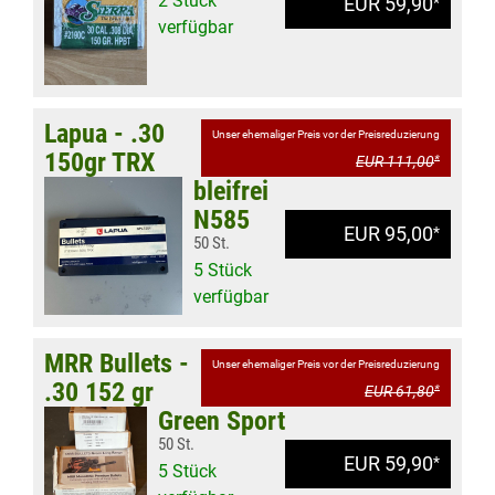
2 Stück
EUR 59,90
*
verfügbar
Lapua - .30
Unser ehemaliger Preis vor der Preisreduzierung
150gr TRX
EUR 111,00
*
bleifrei
N585
EUR 95,00
*
50 St.
5 Stück
verfügbar
MRR Bullets -
Unser ehemaliger Preis vor der Preisreduzierung
.30 152 gr
EUR 61,80
*
Green Sport
50 St.
EUR 59,90
*
5 Stück