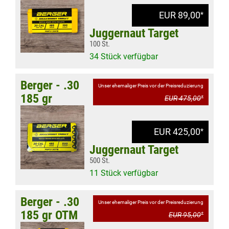
EUR 89,00
*
Juggernaut Target
100 St.
34 Stück verfügbar
Berger - .30
Unser ehemaliger Preis vor der Preisreduzierung
185 gr
EUR 475,00
*
EUR 425,00
*
Juggernaut Target
500 St.
11 Stück verfügbar
Berger - .30
Unser ehemaliger Preis vor der Preisreduzierung
185 gr OTM
EUR 95,00
*