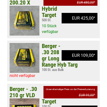
200.20 X
EUR 480,00
*
Hybrid
Target
EUR 425,00
*
500 St.
10 Stück
verfügbar
Berger -
.30 208
EUR 109,00
*
gr Long
Range Hyb Targ
100 St. aus Bulk
nicht verfügbar
Berger - .30
Unser ehemaliger Preis vor der Preisreduzierung
210 gr VLD
EUR 99,00
*
Target
100 St.