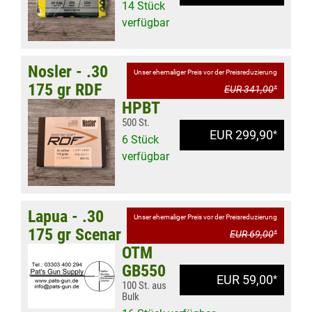
14 Stück
verfügbar
Nosler - .30
Unser ehemaliger Preis vor der Preisreduzierung
175 gr RDF
EUR 341,00
*
HPBT
500 St.
EUR 299,90
*
6 Stück
verfügbar
Lapua - .30
Unser ehemaliger Preis vor der Preisreduzierung
175 gr Scenar
EUR 69,00
*
OTM
GB550
EUR 59,00
*
100 St. aus
Bulk