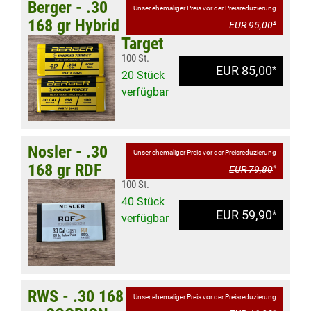
Berger - .30
Unser ehemaliger Preis vor der Preisreduzierung
168 gr Hybrid
EUR 95,00
*
Target
100 St.
EUR 85,00
*
20 Stück
verfügbar
Nosler - .30
Unser ehemaliger Preis vor der Preisreduzierung
168 gr RDF
EUR 79,80
*
100 St.
40 Stück
EUR 59,90
*
verfügbar
RWS - .30 168
Unser ehemaliger Preis vor der Preisreduzierung