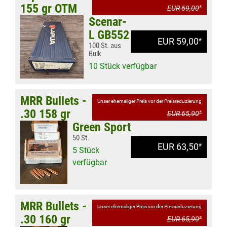
155 gr OTM
EUR 69,00
*
Scenar-
L GB552
EUR 59,00
*
100 St. aus
Bulk
10 Stück verfügbar
MRR Bullets -
Unser ehemaliger Preis vor der Preisreduzierung
.30 158 gr
EUR 65,90
*
Green Sport
50 St.
EUR 63,50
*
5 Stück
verfügbar
MRR Bullets -
Unser ehemaliger Preis vor der Preisreduzierung
.30 160 gr
EUR 65,90
*