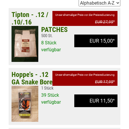
Tipton - .12 /
Unser ehemaliger Preis vor der Preisreduzierung
.10/.16
EUR 27,95
*
PATCHES
500 St.
EUR 15,00
*
8 Stück
verfügbar
Hoppe's - .12
Unser ehemaliger Preis vor der Preisreduzierung
GA Snake Bore
EUR 17,95
*
1 Stück
39 Stück
EUR 11,50
*
verfügbar