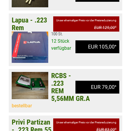
Lapua - .223
Unser ehemaliger Preis vor der Preisreduzierung
Rem
EUR 129,00
*
100 St.
12 Stück
EUR 105,00
*
verfügbar
RCBS -
.223
EUR 79,00
*
REM
5,56MM GR.A
bestellbar
Privi Partizan
Unser ehemaliger Preis vor der Preisreduzierung
- .223 Rem 55
EUR 83,00
*