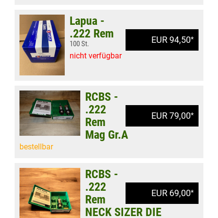
Lapua -
.222 Rem
EUR 94,50
*
100 St.
nicht verfügbar
RCBS -
.222
EUR 79,00
*
Rem
Mag Gr.A
bestellbar
RCBS -
.222
EUR 69,00
*
Rem
NECK SIZER DIE