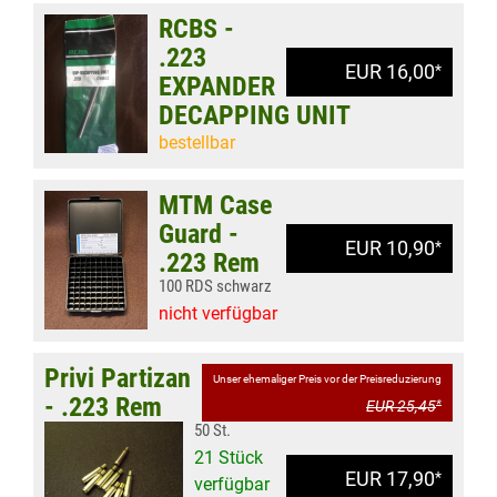
RCBS -
.223
EUR 16,00
*
EXPANDER
DECAPPING UNIT
bestellbar
MTM Case
Guard -
EUR 10,90
*
.223 Rem
100 RDS schwarz
nicht verfügbar
Privi Partizan
Unser ehemaliger Preis vor der Preisreduzierung
- .223 Rem
EUR 25,45
*
50 St.
21 Stück
EUR 17,90
*
verfügbar