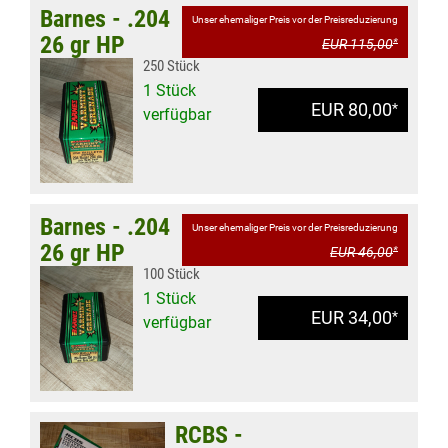
Barnes - .204
Unser ehemaliger Preis vor der Preisreduzierung
26 gr HP
EUR 115,00
*
250 Stück
1 Stück
EUR 80,00
*
verfügbar
Barnes - .204
Unser ehemaliger Preis vor der Preisreduzierung
26 gr HP
EUR 46,00
*
100 Stück
1 Stück
EUR 34,00
*
verfügbar
RCBS -