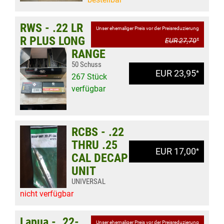
RWS - .22 LR
Unser ehemaliger Preis vor der Preisreduzierung
R PLUS LONG
EUR 27,70
*
RANGE
50 Schuss
EUR 23,95
*
267 Stück
verfügbar
RCBS - .22
THRU .25
EUR 17,00
*
CAL DECAP
UNIT
UNIVERSAL
nicht verfügbar
Lapua - .22-
Unser ehemaliger Preis vor der Preisreduzierung