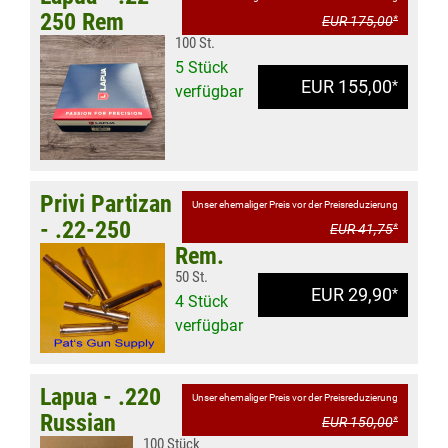
250 Rem
EUR 175,00
*
100 St.
5 Stück
EUR 155,00
*
verfügbar
Privi Partizan
Unser ehemaliger Preis vor der Preisreduzierung
- .22-250
EUR 41,75
*
Rem.
50 St.
EUR 29,90
*
4 Stück
verfügbar
Lapua - .220
Unser ehemaliger Preis vor der Preisreduzierung
Russian
EUR 150,00
*
100 Stück