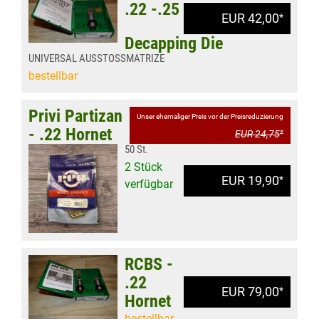
.22 -.25
EUR 42,00
*
Decapping Die
UNIVERSAL AUSSTOSSMATRIZE
bestellbar
Privi Partizan
Unser ehemaliger Preis vor der Preisreduzierung
- .22 Hornet
EUR 24,75
*
50 St.
2 Stück
EUR 19,90
*
verfügbar
RCBS -
.22
EUR 79,00
*
Hornet
bestellbar