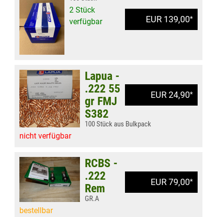
2 Stück
EUR 139,00
*
verfügbar
Lapua -
.222 55
EUR 24,90
*
gr FMJ
S382
100 Stück aus Bulkpack
nicht verfügbar
RCBS -
.222
EUR 79,00
*
Rem
GR.A
bestellbar