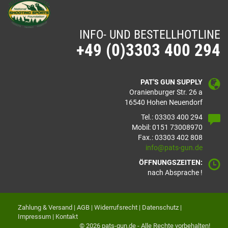
INFO- UND BESTELLHOTLINE
+49 (0)3303 400 294
PAT'S GUN SUPPLY
Oranienburger Str. 26 a
16540 Hohen Neuendorf
Tel.: 03303 400 294
Mobil: 0151 73008970
Fax.: 03303 402 808
info@pats-gun.de
ÖFFNUNGSZEITEN:
nach Absprache !
Zahlung & Versand
|
AGB
|
Widerrufsrecht
|
Datenschutz
|
Impressum
|
Kontakt
© 2026 pats-gun.de - Alle Rechte vorbehalten!