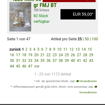
gr FMJ BT
100 Schuss
EUR 59,00
*
82 Stück
verfügbar
Seite 1 von 47
Artikel pro Seite
25
|
50
|
100
zurück
1
2
3
4
5
6
7
8
9
10
11
12
13
14
15
16
17
18
19
20
21
22
23
24
25
26
27
28
29
30
31
32
33
34
35
36
37
38
39
40
41
42
43
44
45
46
47
vor
1 - 25 von 1172 Artikel
* inkl. der gesetzlichen MwSt.; zzgl.
Versandkosten
** differenzbesteuert gemäß §25a UStG.; MwSt. nicht ausweisbar; zzgl.
Versandkosten