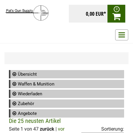
0
0,00 EUR*
Navig
ein-/
Übersicht
Waffen & Munition
Wiederladen
Zubehör
Angebote
Die 25 neusten Artikel
Seite 1 von 47
zurück
|
vor
Sortierung: