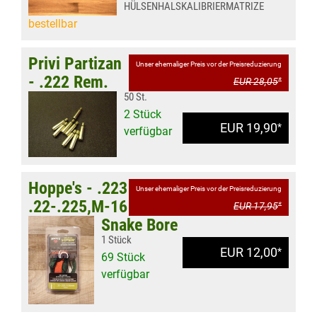
HÜLSENHALSKALIBRIERMATRIZE
bestellbar
Privi Partizan
Unser ehemaliger Preis vor der Preisreduzierung
- .222 Rem.
EUR 28,05
*
50 St.
2 Stück
EUR 19,90
*
verfügbar
Hoppe's - .223
Unser ehemaliger Preis vor der Preisreduzierung
.22-.225,M-16
EUR 17,95
*
Snake Bore
1 Stück
EUR 12,00
*
69 Stück
verfügbar