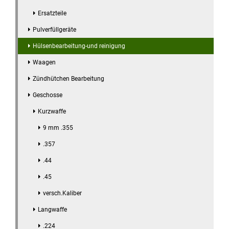
Ersatzteile
Pulverfüllgeräte
Hülsenbearbeitung-und reinigung
Waagen
Zündhütchen Bearbeitung
Geschosse
Kurzwaffe
9 mm .355
.357
.44
.45
versch.Kaliber
Langwaffe
.224