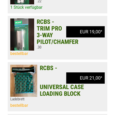
.22
1 Stück verfügbar
RCBS -
TRIM PRO
EUR 19,00
*
3-WAY
PILOT/CHAMFER
.30
bestellbar
RCBS -
EUR 21,00
*
UNIVERSAL CASE
LOADING BLOCK
Ladebrett
bestellbar