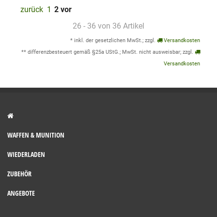
zurück
1
2
vor
26 - 36 von 36 Artikel
* inkl. der gesetzlichen MwSt.; zzgl.
Versandkosten
** differenzbesteuert gemäß §25a UStG.; MwSt. nicht ausweisbar; zzgl.
Versandkosten
WAFFEN & MUNITION
WIEDERLADEN
ZUBEHÖR
ANGEBOTE