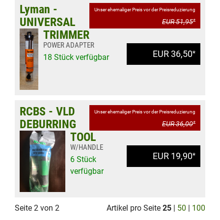
Lyman -
Unser ehemaliger Preis vor der Preisreduzierung
UNIVERSAL
EUR 51,95
*
TRIMMER
POWER ADAPTER
EUR 36,50
*
18 Stück verfügbar
RCBS - VLD
Unser ehemaliger Preis vor der Preisreduzierung
DEBURRING
EUR 36,00
*
TOOL
W/HANDLE
EUR 19,90
*
6 Stück
verfügbar
Seite 2 von 2
Artikel pro Seite
25
|
50
|
100