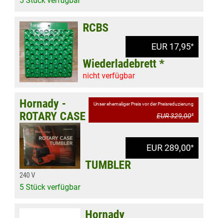
5 Stück verfügbar
RCBS
EUR 17,95
*
Wiederladebrett *
nicht verfügbar
Hornady -
Unser ehemaliger Preis vor der Preisreduzierung
ROTARY CASE
EUR 329,00
*
EUR 289,00
*
TUMBLER
240 V
5 Stück verfügbar
Hornady