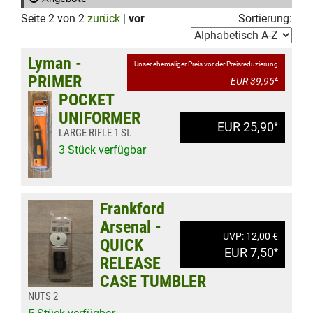
Seite 2 von 2
zurück
|
vor
Sortierung:
Lyman -
Unser ehemaliger Preis vor der Preisreduzierung
PRIMER
EUR 39,95
*
POCKET
UNIFORMER
EUR 25,90
*
LARGE RIFLE 1 St.
3 Stück verfügbar
Frankford
Arsenal -
UVP: 12,00 €
QUICK
EUR 7,50
*
RELEASE
CASE TUMBLER
NUTS 2