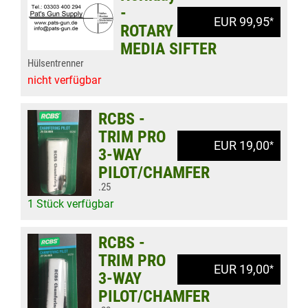
-
EUR 99,95
*
ROTARY
MEDIA SIFTER
Hülsentrenner
nicht verfügbar
RCBS -
TRIM PRO
EUR 19,00
*
3-WAY
PILOT/CHAMFER
.25
1 Stück verfügbar
RCBS -
TRIM PRO
EUR 19,00
*
3-WAY
PILOT/CHAMFER