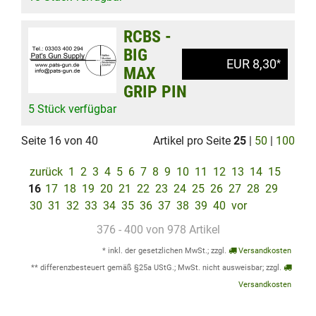
RCBS -
BIG
EUR 8,30
*
MAX
GRIP PIN
5 Stück verfügbar
Seite 16 von 40
Artikel pro Seite
25
|
50
|
100
zurück
1
2
3
4
5
6
7
8
9
10
11
12
13
14
15
16
17
18
19
20
21
22
23
24
25
26
27
28
29
30
31
32
33
34
35
36
37
38
39
40
vor
376 - 400 von 978 Artikel
* inkl. der gesetzlichen MwSt.; zzgl.
Versandkosten
** differenzbesteuert gemäß §25a UStG.; MwSt. nicht ausweisbar; zzgl.
Versandkosten