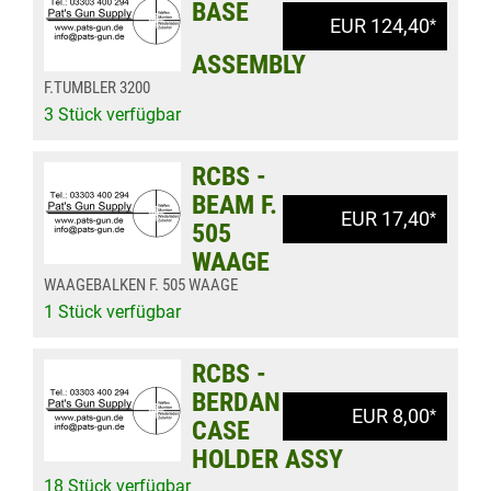
BASE
EUR 124,40
*
ASSEMBLY
F.TUMBLER 3200
3 Stück verfügbar
RCBS -
BEAM F.
EUR 17,40
*
505
WAAGE
WAAGEBALKEN F. 505 WAAGE
1 Stück verfügbar
RCBS -
BERDAN
EUR 8,00
*
CASE
HOLDER ASSY
18 Stück verfügbar