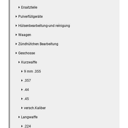
Ersatzteile
Pulverfüllgeräte
Hülsenbearbeitung-und reinigung
Waagen
Zündhütchen Bearbeitung
Geschosse
Kurzwaffe
9 mm .355
.357
.44
.45
versch.Kaliber
Langwaffe
.224