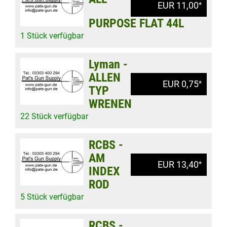
EUR 11,00
*
PURPOSE FLAT 44L
1 Stück verfügbar
Lyman -
ALLEN
EUR 0,75
*
TYP
WRENEN
22 Stück verfügbar
RCBS -
AM
EUR 13,40
*
INDEX
ROD
5 Stück verfügbar
RCBS -