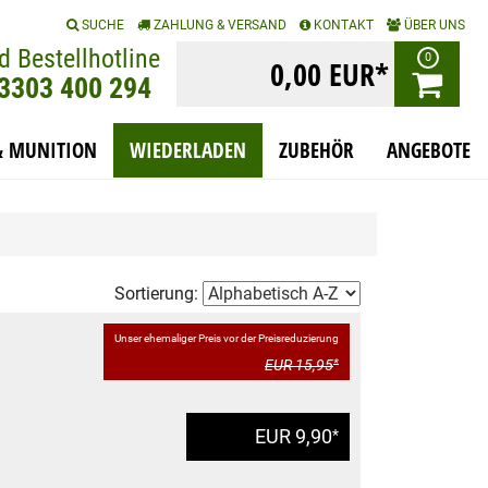
|
|
|
SUCHE
ZAHLUNG & VERSAND
KONTAKT
ÜBER UNS
d Bestellhotline
0
0,00 EUR*
)3303 400 294
& MUNITION
WIEDERLADEN
ZUBEHÖR
ANGEBOTE
Sortierung:
Unser ehemaliger Preis vor der Preisreduzierung
EUR 15,95
*
EUR 9,90
*