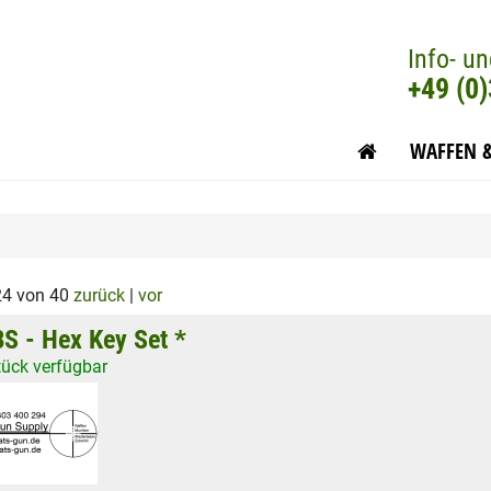
Info- un
+49 (0
WAFFEN 
24 von 40
zurück
|
vor
S - Hex Key Set *
tück verfügbar