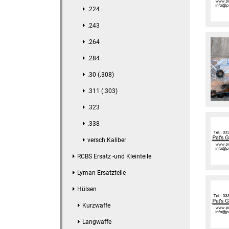
.224
.243
.264
.284
.30 (.308)
.311 (.303)
.323
.338
versch.Kaliber
RCBS Ersatz -und Kleinteile
Lyman Ersatzteile
Hülsen
Kurzwaffe
Langwaffe